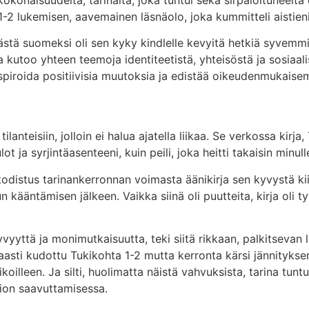
2 lukemisen, aavemainen läsnäolo, joka kummitteli aistieni 
tästä suomeksi oli sen kyky kindlelle kevyitä hetkiä syvemm
rja kutoo yhteen teemoja identiteetistä, yhteisöstä ja sosi
 inspiroida positiivisia muutoksia ja edistää oikeudenmukais
lanteisiin, jolloin ei halua ajatella liikaa. Se verkossa kirja
ja syrjintäasenteeni, kuin peili, joka heitti takaisin minull
todistus tarinankerronnan voimasta äänikirja sen kyvystä kiin
 kääntämisen jälkeen. Vaikka siinä oli puutteita, kirja oli 
e syvyyttä ja monimutkaisuutta, teki siitä rikkaan, palkitse
kaasti kudottu Tukikohta 1-2 mutta kerronta kärsi jännityks
koilleen. Ja silti, huolimatta näistä vahvuksista, tarina tun
sion saavuttamisessa.