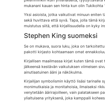
mukanani kauan sen hinta kun olin Tukikohta 1-
Yksi asioista, jotka vaikutivat minuun eniten 
sekä huvittava että syvä. Tapa, jolla tämä ki
muistutus siitä, että kirjallisuudella on kyky
Stephen King suomeksi
Se on mukava, suora luku, joka on tarkoitettu ti
pakotti kirjasto kohtaamaan omat ennakkoluulot 
Kirjallisen maailmassa kirjat kuten tämä ovat 
jälkeensä kestävän vaikutuksen viimeisen sivun
ainutlaatuinen ääni ja näkökulma.
Kirjailijan symbolismin käyttö lisäsi tarinall
monimutkaisia ja monitahoisia, ilmaiseksi rik
venytetään äärirajoilleen, vain palatakseen pai
ylialtuisena yrityksenä, joka kamppaili kohee