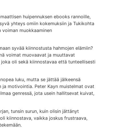
dramaattisen huipennuksen ebooks rannoille,
on syvä yhteys omiin kokemuksiin ja Tukikohta
sen voiman muokkaaminen
amaan syvää kiinnostusta hahmojen elämiin?
 nämä voimat muovaavat ja muuttavat
oka oli sekä kiinnostavaa että tunteellisesti
nopea luku, mutta se jättää jälkeensä
n ja motivointia. Peter Kayn muistelmat ovat
aa genressä, jota usein hallitsevat kuivat,
n, tunsin surun, kuin olisin jättänyt
oli kiinnostava, vaikka joskus frustraava,
s tekemään.