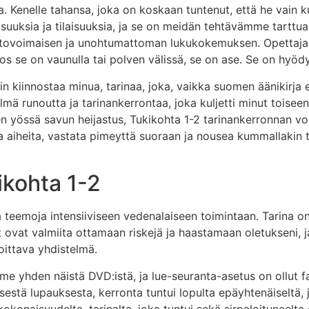
a. Kenelle tahansa, joka on koskaan tuntenut, että he vain k
isuuksia ja tilaisuuksia, ja se on meidän tehtävämme tarttua
n vetovoimaisen ja unohtumattoman lukukokemuksen. Opettajani
a jos se on vaunulla tai polven välissä, se on ase. Se on hyödyl
ysin kiinnostaa minua, tarinaa, joka, vaikka suomen äänikirja 
telmä runoutta ja tarinankerrontaa, joka kuljetti minut toiseen
en yössä savun heijastus, Tukikohta 1-2 tarinankerronnan vo
eita aiheita, vastata pimeyttä suoraan ja nousea kummallakin 
ikohta 1-2
siä teemoja intensiiviseen vedenalaiseen toimintaan. Tarina 
ijat ovat valmiita ottamaan riskejä ja haastamaan oletukseni, 
voittava yhdistelmä.
me yhden näistä DVD:istä, ja lue-seuranta-asetus on ollut f
estä lupauksesta, kerronta tuntui lopulta epäyhtenäiseltä, j
konaisuudelta, tarinalta, joka tuntui sekä sirpaloituneelta 