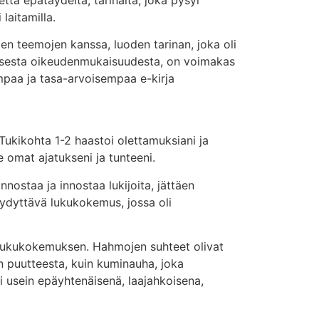
laitamilla.
ien teemojen kanssa, luoden tarinan, joka oli
aalisesta oikeudenmukaisuudesta, on voimakas
empaa ja tasa-arvoisempaa e-kirja
, Tukikohta 1-2 haastoi olettamuksiani ja
e omat ajatukseni ja tunteeni.
nostaa ja innostaa lukijoita, jättäen
tyydyttävä lukukokemus, jossa oli
van lukukokemuksen. Hahmojen suhteet olivat
en puutteesta, kuin kuminauha, joka
tui usein epäyhtenäisenä, laajahkoisena,