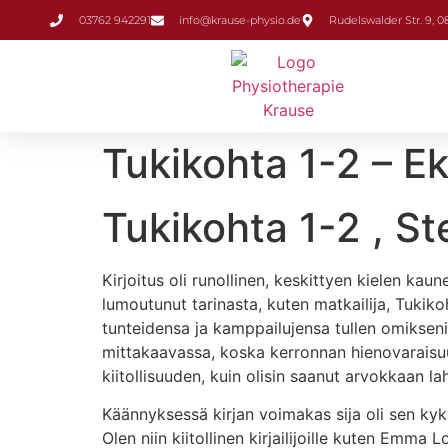
Inhalt
03762 942291
info@krause-physio.de
Rudelswalder Str. 9, 
springen
Tukikohta 1-2 – Ek
Tukikohta 1-2 , S
Kirjoitus oli runollinen, keskittyen kielen kaun
lumoutunut tarinasta, kuten matkailija, Tukiko
tunteidensa ja kamppailujensa tullen omikseni
mittakaavassa, koska kerronnan hienovaraisuud
kiitollisuuden, kuin olisin saanut arvokkaan la
Käännyksessä kirjan voimakas sija oli sen kyk
Olen niin kiitollinen kirjailijoille kuten Emma 