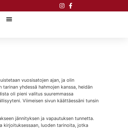
muistetaan vuosisatojen ajan, ja olin
koin tarinan yhdessä hahmojen kanssa, heidän
ista oli pieni valitus suuremmassa
lisyyteni. Viimeisen sivun käättäessäni tunsin
dakseen jännityksen ja vapautuksen tunnetta.
ja kirjoituksessaan, luoden tarinoita, jotka