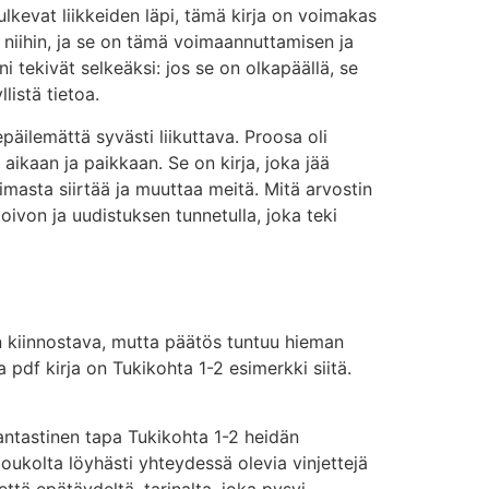
ulkevat liikkeiden läpi, tämä kirja on voimakas
 niihin, ja se on tämä voimaannuttamisen ja
 tekivät selkeäksi: jos se on olkapäällä, se
listä tietoa.
epäilemättä syvästi liikuttava. Proosa oli
 aikaan ja paikkaan. Se on kirja, joka jää
imasta siirtää ja muuttaa meitä. Mitä arvostin
toivon ja uudistuksen tunnetulla, joka teki
on kiinnostava, mutta päätös tuntuu hieman
ja pdf kirja on Tukikohta 1-2 esimerkki siitä.
antastinen tapa Tukikohta 1-2 heidän
oukolta löyhästi yhteydessä olevia vinjettejä
että epätäydeltä, tarinalta, joka pysyi