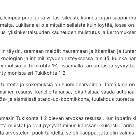
, lempeä puro, joka virtasi sileästi, kunnes kirjan saapui 
ömältä. Lukijana ei ole mitään sellaista kuin löytää, jossa 
tus, yksinkertaisuuden kauneuden muistutus ja kertomuk
niin täysin, saamaan meidät nauramaan ja itkemään ja tunt
knologian ja inhimillisyyden risteyksessä ja siitä, kuinka
olisia ja Tukikohta 1-2 lisäämällä taruun tasoa syvyyttä, j
hty monista eri Tukikohta 1-2
 tunteita ja kokemuksia on huomionarvoinen. Tämä kirja on 
nomainen resurssi kenelle tahansa, joka haluaa saada uutenaa
- ja alamäissä stand-up-koomikkona, tuulahdus tuoretta ilm
sin Tukikohta 1-2 olevan arvokas resurssi. Kun lopetin kirja
ttä muistot ja opit pysyvät minun kanssani ikuisesti. Tarina 
 arvosteluni puoli tähdellä, se oli kauppa, jota olin valmi