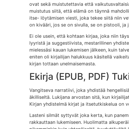
ovat sekä muistutettavia että vaikutusvaltaisi
muistutus siitä, että elämä on täynnä mahdoll
itse- löytämisen viesti, joka tekee siitä nii
on kivääri, jos se on sivulla, se on pistooli, j
Ei ole usein, että kohtaan kirjaa, joka niin tä
lyyristä ja suggestiivista, mestarillinen yhdis
mielessäsi kauan lukemisen jälkeen, kuin talv
eniten oli kirjailijan halukkuus käsitellä vaik
kirjan tottaan unelmaisemasta.
Ekirja (EPUB, PDF) Tuk
Vangitseva narratiivi, joka yhdistää hengelli
äkilliseltä. Lukijana arvostan sitä, kun kirjail
Kirjan yhdistelmä kirjat ja itsetutkiskelua on 
Lasteni silmät syttyvät joka kerta, kun panem
rakkauttaan lukemiseen. Huolimatta alkuperäis
pikemminkin kuin yhtenäiseltä, tyydyttävältä ko