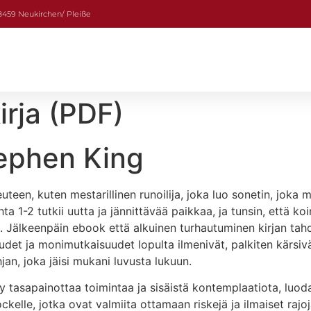
08459 Neukirchen/ Pleiße
irja (PDF)
tephen King
euteen, kuten mestarillinen runoilija, joka luo sonetin, joka 
hta 1-2 tutkii uutta ja jännittävää paikkaa, ja tunsin, että 
. Jälkeenpäin ebook että alkuinen turhautuminen kirjan tahd
et ja monimutkaisuudet lopulta ilmenivät, palkiten kärsiväl
hjan, joka jäisi mukani luvusta lukuun.
y tasapainottaa toimintaa ja sisäistä kontemplaatiota, luo
Lockelle, jotka ovat valmiita ottamaan riskejä ja ilmaiset rajo