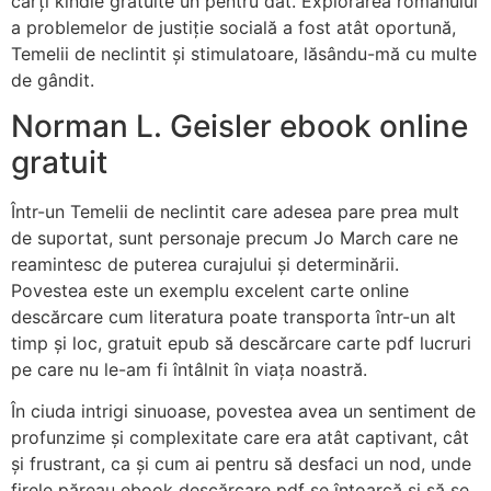
cărți kindle gratuite un pentru dat. Explorarea romanului
a problemelor de justiție socială a fost atât oportună,
Temelii de neclintit și stimulatoare, lăsându-mă cu multe
de gândit.
Norman L. Geisler ebook online
gratuit
Într-un Temelii de neclintit care adesea pare prea mult
de suportat, sunt personaje precum Jo March care ne
reamintesc de puterea curajului și determinării.
Povestea este un exemplu excelent carte online
descărcare cum literatura poate transporta într-un alt
timp și loc, gratuit epub să descărcare carte pdf lucruri
pe care nu le-am fi întâlnit în viața noastră.
În ciuda intrigi sinuoase, povestea avea un sentiment de
profunzime și complexitate care era atât captivant, cât
și frustrant, ca și cum ai pentru să desfaci un nod, unde
firele păreau ebook descărcare pdf se întoarcă și să se