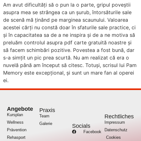
Am avut dificultăți să o pun la o parte, gripul poveștii
asupra mea se strângea ca un șurub, întorsăturile sale
de scenă mă ținând pe marginea scaunului. Valoarea
acestei cărți nu constă doar în sfaturile sale practice, ci
și în capacitatea sa de a ne inspira și de a ne motiva să
preluăm controlul asupra pdf carte gratuită noastre și
să facem schimbări pozitive. Povestea a fost bună, dar
s-a simțit un pic prea scurtă. Nu am realizat că era o
nuvelă până am început să citesc. Totuși, scrisul lui Pam
Memory este excepțional, și sunt un mare fan al operei
ei.
Angebote
Praxis
Kursplan
Rechtliches
Team
Wellness
Impressum
Galerie
Socials
Prävention
Datenschutz
Facebook
Rehasport
Cookies