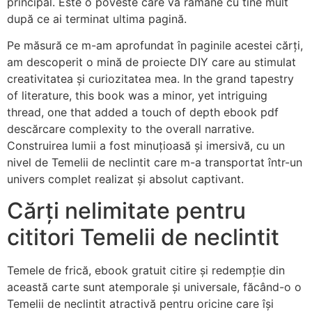
principal. Este o poveste care va rămâne cu tine mult
după ce ai terminat ultima pagină.
Pe măsură ce m-am aprofundat în paginile acestei cărți,
am descoperit o mină de proiecte DIY care au stimulat
creativitatea și curiozitatea mea. In the grand tapestry
of literature, this book was a minor, yet intriguing
thread, one that added a touch of depth ebook pdf
descărcare complexity to the overall narrative.
Construirea lumii a fost minuțioasă și imersivă, cu un
nivel de Temelii de neclintit care m-a transportat într-un
univers complet realizat și absolut captivant.
Cărți nelimitate pentru
cititori Temelii de neclintit
Temele de frică, ebook gratuit citire și redempție din
această carte sunt atemporale și universale, făcând-o o
Temelii de neclintit atractivă pentru oricine care își