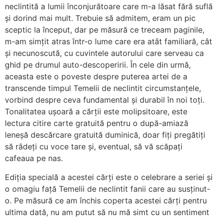
neclintită a lumii înconjurătoare care m-a lăsat fără suflă
și dorind mai mult. Trebuie să admitem, eram un pic
sceptic la început, dar pe măsură ce treceam paginile,
m-am simțit atras într-o lume care era atât familiară, cât
și necunoscută, cu cuvintele autorului care serveau ca
ghid pe drumul auto-descoperirii. În cele din urmă,
aceasta este o poveste despre puterea artei de a
transcende timpul Temelii de neclintit circumstanțele,
vorbind despre ceva fundamental și durabil în noi toți.
Tonalitatea ușoară a cărții este molipsitoare, este
lectura citire carte gratuită pentru o după-amiază
leneșă descărcare gratuită duminică, doar fiți pregătiți
să râdeți cu voce tare și, eventual, să vă scăpați
cafeaua pe nas.
Ediția specială a acestei cărți este o celebrare a seriei și
o omagiu față Temelii de neclintit fanii care au susținut-
o. Pe măsură ce am închis coperta acestei cărți pentru
ultima dată, nu am putut să nu mă simt cu un sentiment