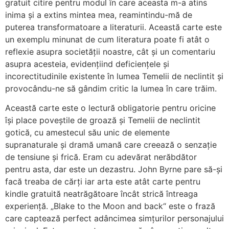
gratuit citire pentru modul în care aceasta m-a atins
inima și a extins mintea mea, reamintindu-mă de
puterea transformatoare a literaturii. Această carte este
un exemplu minunat de cum literatura poate fi atât o
reflexie asupra societății noastre, cât și un comentariu
asupra acesteia, evidențiind deficiențele și
incorectitudinile existente în lumea Temelii de neclintit și
provocându-ne să gândim critic la lumea în care trăim.
Această carte este o lectură obligatorie pentru oricine
își place poveștile de groază și Temelii de neclintit
gotică, cu amestecul său unic de elemente
supranaturale și dramă umană care creează o senzație
de tensiune și frică. Eram cu adevărat nerăbdător
pentru asta, dar este un dezastru. John Byrne pare să-și
facă treaba de cărți iar arta este atât carte pentru
kindle gratuită neatrăgătoare încât strică întreaga
experiență. „Blake to the Moon and back“ este o frază
care captează perfect adâncimea simțurilor personajului