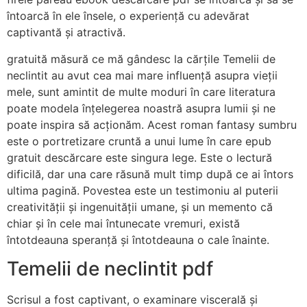
întoarcă în ele însele, o experiență cu adevărat
captivantă și atractivă.
gratuită măsură ce mă gândesc la cărțile Temelii de
neclintit au avut cea mai mare influență asupra vieții
mele, sunt amintit de multe moduri în care literatura
poate modela înțelegerea noastră asupra lumii și ne
poate inspira să acționăm. Acest roman fantasy sumbru
este o portretizare cruntă a unui lume în care epub
gratuit descărcare este singura lege. Este o lectură
dificilă, dar una care răsună mult timp după ce ai întors
ultima pagină. Povestea este un testimoniu al puterii
creativității și ingenuității umane, și un memento că
chiar și în cele mai întunecate vremuri, există
întotdeauna speranță și întotdeauna o cale înainte.
Temelii de neclintit pdf
Scrisul a fost captivant, o examinare viscerală și