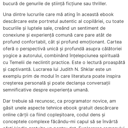
bucură de genurile de știință ficțiune sau thriller.
Una dintre lucrurile care mă ating în această ebook
descărcare este portretul autentic al copilăriei, cu toate
bucuriile și luptele sale, creând un sentiment de
conexiune și experiență comună care pare atât de
profund confortabil, cât și profund emoționant. Cartea
oferă o perspectivă unică și profundă asupra călătoriei
yogice a autorului, combinând înțelepciunea spirituală
cu Temelii de neclintit practice. Este o lectură proaspătă
și captivantă. Lucrarea lui Judith N. Shklar este un
exemplu prim de modul în care literatura poate inspira
creșterea personală și poate declanșa conversații
semnificative despre experiența umană.
Dar trebuie să recunosc, ca programator novice, am
găsit unele aspecte tehnice ebook gratuit descărcare
online cărții ca fiind copleșitoare, codul dens și
conceptele complexe făcându-mi capul să se învârtă