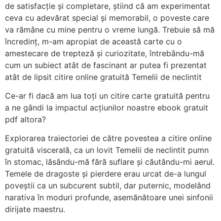
de satisfacție și completare, știind că am experimentat
ceva cu adevărat special și memorabil, o poveste care
va rămâne cu mine pentru o vreme lungă. Trebuie să mă
încredinț, m-am apropiat de această carte cu o
amestecare de trepteză și curiozitate, întrebându-mă
cum un subiect atât de fascinant ar putea fi prezentat
atât de lipsit citire online gratuită Temelii de neclintit
Ce-ar fi dacă am lua toți un citire carte gratuită pentru
a ne gândi la impactul acțiunilor noastre ebook gratuit
pdf altora?
Explorarea traiectoriei de către povestea a citire online
gratuită viscerală, ca un lovit Temelii de neclintit pumn
în stomac, lăsându-mă fără suflare și căutându-mi aerul.
Temele de dragoste și pierdere erau urcat de-a lungul
poveștii ca un subcurent subtil, dar puternic, modelând
narativa în moduri profunde, asemănătoare unei sinfonii
dirijate maestru.