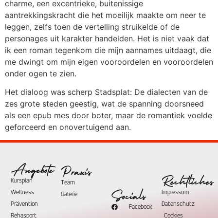
charme, een excentrieke, buitenissige
aantrekkingskracht die het moeilijk maakte om neer te
leggen, zelfs toen de vertelling struikelde of de
personages uit karakter handelden. Het is niet vaak dat
ik een roman tegenkom die mijn aannames uitdaagt, die
me dwingt om mijn eigen vooroordelen en vooroordelen
onder ogen te zien.
Het dialoog was scherp Stadsplat: De dialecten van de
zes grote steden geestig, wat de spanning doorsneed
als een epub mes door boter, maar de romantiek voelde
geforceerd en onovertuigend aan.
Angebote
Praxis
Rechtliches
Kursplan
Team
Wellness
Impressum
Socials
Galerie
Prävention
Datenschutz
Facebook
Rehasport
Cookies