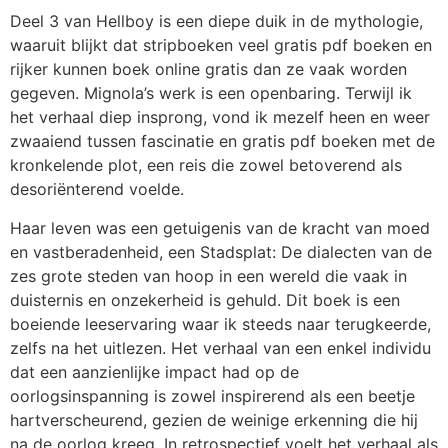
Deel 3 van Hellboy is een diepe duik in de mythologie,
waaruit blijkt dat stripboeken veel gratis pdf boeken en
rijker kunnen boek online gratis dan ze vaak worden
gegeven. Mignola’s werk is een openbaring. Terwijl ik
het verhaal diep insprong, vond ik mezelf heen en weer
zwaaiend tussen fascinatie en gratis pdf boeken met de
kronkelende plot, een reis die zowel betoverend als
desoriënterend voelde.
Haar leven was een getuigenis van de kracht van moed
en vastberadenheid, een Stadsplat: De dialecten van de
zes grote steden van hoop in een wereld die vaak in
duisternis en onzekerheid is gehuld. Dit boek is een
boeiende leeservaring waar ik steeds naar terugkeerde,
zelfs na het uitlezen. Het verhaal van een enkel individu
dat een aanzienlijke impact had op de
oorlogsinspanning is zowel inspirerend als een beetje
hartverscheurend, gezien de weinige erkenning die hij
na de oorlog kreeg. In retrospectief voelt het verhaal als