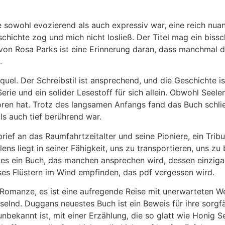
ie sowohl evozierend als auch expressiv war, eine reich n
chichte zog und mich nicht losließ. Der Titel mag ein bissch
 von Rosa Parks ist eine Erinnerung daran, dass manchmal
.
el. Der Schreibstil ist ansprechend, und die Geschichte is
rie und ein solider Lesestoff für sich allein. Obwohl Seele
loren hat. Trotz des langsamen Anfangs fand das Buch schlie
s auch tief berührend war.
esbrief an das Raumfahrtzeitalter und seine Pioniere, ein Tri
ns liegt in seiner Fähigkeit, uns zu transportieren, uns zu
 es ein Buch, das manchen ansprechen wird, dessen einziga
eises Flüstern im Wind empfinden, das pdf vergessen wird.
 Romanze, es ist eine aufregende Reise mit unerwarteten W
elnd. Duggans neuestes Buch ist ein Beweis für ihre sorgfä
nbekannt ist, mit einer Erzählung, die so glatt wie Honig S