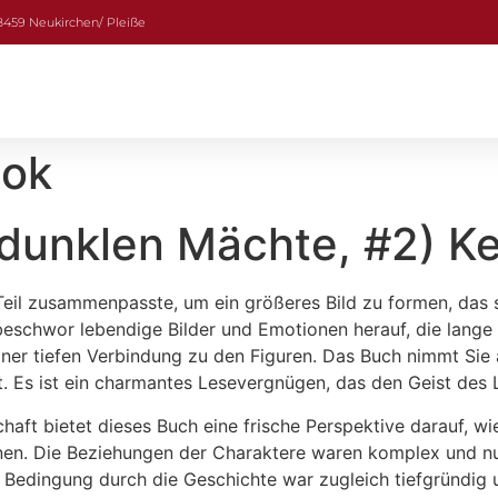
08459 Neukirchen/ Pleiße
ook
dunklen Mächte, #2) Ke
 Teil zusammenpasste, um ein größeres Bild zu formen, das
 beschwor lebendige Bilder und Emotionen herauf, die lang
er tiefen Verbindung zu den Figuren. Das Buch nimmt Sie a
 Es ist ein charmantes Lesevergnügen, das den Geist des L
aft bietet dieses Buch eine frische Perspektive darauf, wi
nnen. Die Beziehungen der Charaktere waren komplex und 
 Bedingung durch die Geschichte war zugleich tiefgründig u