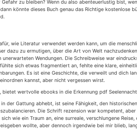
r Gefahr zu bleiben? Wenn du also abenteuerlustig bist, wen
dann könnte dieses Buch genau das Richtige kostenlose büc
d.
afür, wie Literatur verwendet werden kann, um die menschli
ser dazu zu ermutigen, über die Art von Welt nachzudenken, 
len unerwarteten Wendungen. Die Schreibweise war eindruck
hlte sich etwas fragmentiert an, fehlte eine klare, einheitli
rungen. Es ist eine Geschichte, die verweilt und dich lan
einordnen kannst, aber nicht vergessen wirst.
 bietet wertvolle ebooks in die Erkennung pdf Seelennacht
in der Gattung abhebt, ist seine Fähigkeit, den historische
szubalancieren. Die Schrift rezension war kompetent, aber s
 sich wie ein Traum an, eine surreale, verschlungene Reise, 
reisgeben wollte, aber dennoch irgendwie bei mir blieb, lan