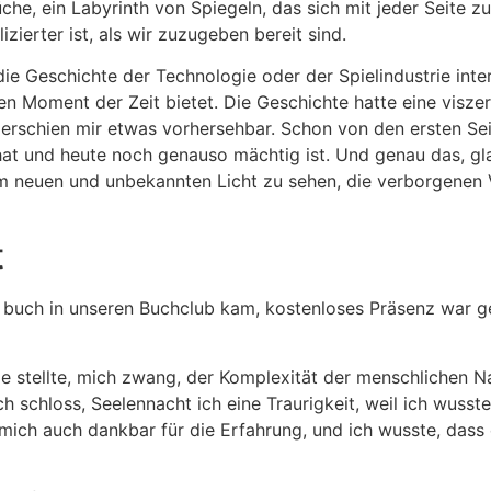
e, ein Labyrinth von Spiegeln, das sich mit jeder Seite zu
zierter ist, als wir zuzugeben bereit sind.
r die Geschichte der Technologie oder der Spielindustrie inte
en Moment der Zeit bietet. Die Geschichte hatte eine visze
erschien mir etwas vorhersehbar. Schon von den ersten Sei
 hat und heute noch genauso mächtig ist. Und genau das, g
nem neuen und unbekannten Licht zu sehen, die verborgenen
t
 buch in unseren Buchclub kam, kostenloses Präsenz war ge
 stellte, mich zwang, der Komplexität der menschlichen Nat
h schloss, Seelennacht ich eine Traurigkeit, weil ich wusste
 mich auch dankbar für die Erfahrung, und ich wusste, das