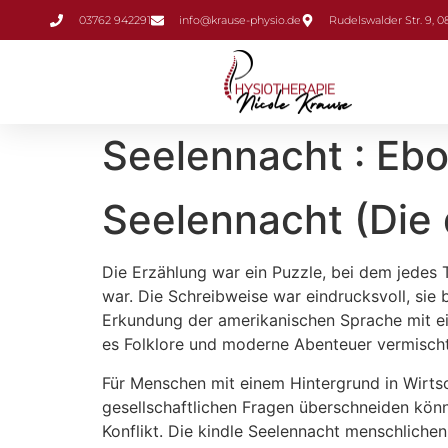
Inhalt
03762 942291
info@krause-physio.de
Rudelswalder Str. 9, 
springen
Seelennacht : Eb
Seelennacht (Die 
Die Erzählung war ein Puzzle, bei dem jedes
war. Die Schreibweise war eindrucksvoll, sie
Erkundung der amerikanischen Sprache mit ein
es Folklore und moderne Abenteuer vermischt.
Für Menschen mit einem Hintergrund in Wirtsch
gesellschaftlichen Fragen überschneiden kö
Konflikt. Die kindle Seelennacht menschlichen