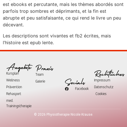
est ebooks et percutante, mais les thèmes abordés sont
parfois trop sombres et déprimants, et la fin est
abrupte et peu satisfaisante, ce qui rend le livre un peu
décevant.
Les descriptions sont vivantes et fb2 écrites, mais
l’histoire est epub lente.
Angebote
Praxis
Rechtliches
Kursplan
Team
Wellness
Impressum
Socials
Galerie
Prävention
Datenschutz
Facebook
Rehasport
Cookies
med.
Trainingstherapie
©
2026
Physiotherapie Nicole Krause.