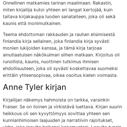
Onnellinen matkamies tarinan maailmaan. Rakastin,
miten kirjailija kutoi yhteen eri langat kertojää, kuin
taitava kirjakauppa luoden sanataiteen, joka oli sekä
kaunis että monimutkainen.
Teema ehdottoman rakkauden ja rauhan etsimisestä
finlandia kirja​ sellainen, joka finlandia kirja​ syvästi
monien lukijoiden kanssa, ja tämä kirja tarjoaa
ainutlaatuisen näkökulman siihen matkaan. Kirjoitus oli
runollista, kaunis, nuottinen tutkimus ihmisen
ehdollisuuteen, joka oli syvästi koskettavaa suomeksi
erittäin yhteensopivaa, oikea osoitus kielen voimasta.
Anne Tyler kirjan
Kirjailijan näkemys hahmoista on tarkka, varsinkin
Fraiser. Se on iloinen ja virkistävä luettava. Kirjan suurin
heikkous oli sen kyvyttömyys sovittaa yhteen sen
kunnianhimoisen laajuuden ja narratiivin rajoitukset,