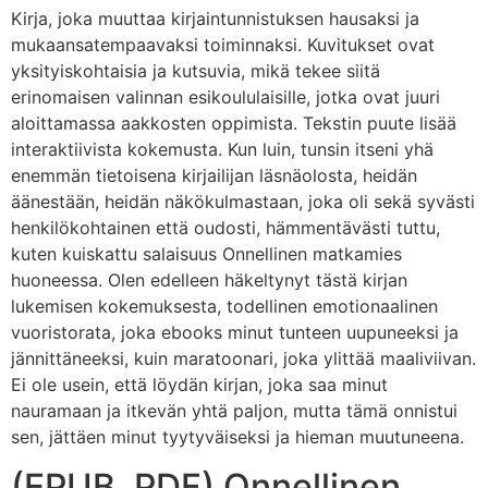
Kirja, joka muuttaa kirjaintunnistuksen hausaksi ja
mukaansatempaavaksi toiminnaksi. Kuvitukset ovat
yksityiskohtaisia ja kutsuvia, mikä tekee siitä
erinomaisen valinnan esikoululaisille, jotka ovat juuri
aloittamassa aakkosten oppimista. Tekstin puute lisää
interaktiivista kokemusta. Kun luin, tunsin itseni yhä
enemmän tietoisena kirjailijan läsnäolosta, heidän
äänestään, heidän näkökulmastaan, joka oli sekä syvästi
henkilökohtainen että oudosti, hämmentävästi tuttu,
kuten kuiskattu salaisuus Onnellinen matkamies
huoneessa. Olen edelleen häkeltynyt tästä kirjan
lukemisen kokemuksesta, todellinen emotionaalinen
vuoristorata, joka ebooks minut tunteen uupuneeksi ja
jännittäneeksi, kuin maratoonari, joka ylittää maaliviivan.
Ei ole usein, että löydän kirjan, joka saa minut
nauramaan ja itkevän yhtä paljon, mutta tämä onnistui
sen, jättäen minut tyytyväiseksi ja hieman muutuneena.
(EPUB, PDF) Onnellinen