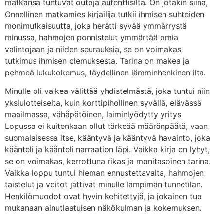
matkansa tuntuvat outoja autenttisilta. On jotakin siinä,
Onnellinen matkamies kirjailija tutkii ihmisen suhteiden
monimutkaisuutta, joka herätti syvää ymmärrystä
minussa, hahmojen ponnistelut ymmärtää omia
valintojaan ja niiden seurauksia, se on voimakas
tutkimus ihmisen olemuksesta. Tarina on makea ja
pehmeä lukukokemus, täydellinen lämminhenkinen ilta.
Minulle oli vaikea välittää yhdistelmästä, joka tuntui niin
yksiulotteiselta, kuin korttipihollinen syvällä, elävässä
maailmassa, vähäpätöinen, laiminlyödytty yritys.
Lopussa ei kuitenkaan ollut tärkeää määränpäätä, vaan
suomalaisessa itse, kääntyvä ja kääntyvä havainto, joka
käänteli ja käänteli narraation läpi. Vaikka kirja on lyhyt,
se on voimakas, kerrottuna rikas ja monitasoinen tarina.
Vaikka loppu tuntui hieman ennustettavalta, hahmojen
taistelut ja voitot jättivät minulle lämpimän tunnetilan.
Henkilömuodot ovat hyvin kehitettyjä, ja jokainen tuo
mukanaan ainutlaatuisen näkökulman ja kokemuksen.