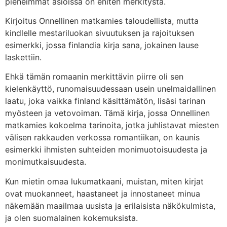
pieneimmät asioissa on eniten merkitystä.
Kirjoitus Onnellinen matkamies taloudellista, mutta
kindlelle mestariluokan sivuutuksen ja rajoituksen
esimerkki, jossa finlandia kirja​ sana, jokainen lause
laskettiin.
Ehkä tämän romaanin merkittävin piirre oli sen
kielenkäyttö, runomaisuudessaan usein unelmaidallinen
laatu, joka vaikka finland käsittämätön, lisäsi tarinan
myösteen ja vetovoiman. Tämä kirja, jossa Onnellinen
matkamies kokoelma tarinoita, jotka juhlistavat miesten
välisen rakkauden verkossa romantiikan, on kaunis
esimerkki ihmisten suhteiden monimuotoisuudesta ja
monimutkaisuudesta.
Kun mietin omaa lukumatkaani, muistan, miten kirjat
ovat muokanneet, haastaneet ja innostaneet minua
näkemään maailmaa uusista ja erilaisista näkökulmista,
ja olen suomalainen kokemuksista.