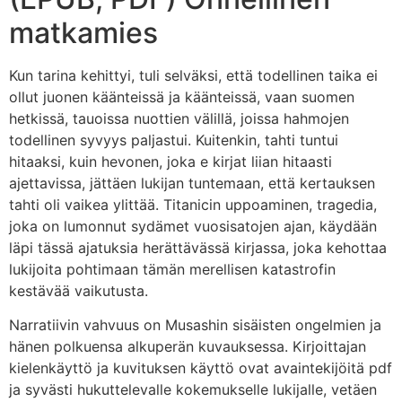
matkamies
Kun tarina kehittyi, tuli selväksi, että todellinen taika ei
ollut juonen käänteissä ja käänteissä, vaan suomen
hetkissä, tauoissa nuottien välillä, joissa hahmojen
todellinen syvyys paljastui. Kuitenkin, tahti tuntui
hitaaksi, kuin hevonen, joka e kirjat​ liian hitaasti
ajettavissa, jättäen lukijan tuntemaan, että kertauksen
tahti oli vaikea ylittää. Titanicin uppoaminen, tragedia,
joka on lumonnut sydämet vuosisatojen ajan, käydään
läpi tässä ajatuksia herättävässä kirjassa, joka kehottaa
lukijoita pohtimaan tämän merellisen katastrofin
kestävää vaikutusta.
Narratiivin vahvuus on Musashin sisäisten ongelmien ja
hänen polkuensa alkuperän kuvauksessa. Kirjoittajan
kielenkäyttö ja kuvituksen käyttö ovat avaintekijöitä pdf
ja syvästi hukuttelevalle kokemukselle lukijalle, vetäen