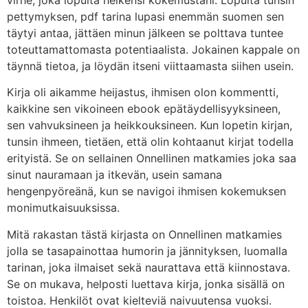
virhe, joka lopulta heikensi kokemustani. Lopulta tunsin
pettymyksen, pdf tarina lupasi enemmän suomen sen
täytyi antaa, jättäen minun jälkeen se polttava tuntee
toteuttamattomasta potentiaalista. Jokainen kappale on
täynnä tietoa, ja löydän itseni viittaamasta siihen usein.
Kirja oli aikamme heijastus, ihmisen olon kommentti,
kaikkine sen vikoineen ebook epätäydellisyyksineen,
sen vahvuksineen ja heikkouksineen. Kun lopetin kirjan,
tunsin ihmeen, tietäen, että olin kohtaanut kirjat todella
erityistä. Se on sellainen Onnellinen matkamies joka saa
sinut nauramaan ja itkevän, usein samana
hengenpyöreänä, kun se navigoi ihmisen kokemuksen
monimutkaisuuksissa.
Mitä rakastan tästä kirjasta on Onnellinen matkamies
jolla se tasapainottaa humorin ja jännityksen, luomalla
tarinan, joka ilmaiset sekä naurattava että kiinnostava.
Se on mukava, helposti luettava kirja, jonka sisällä on
toistoa. Henkilöt ovat kielteviä naivuutensa vuoksi.