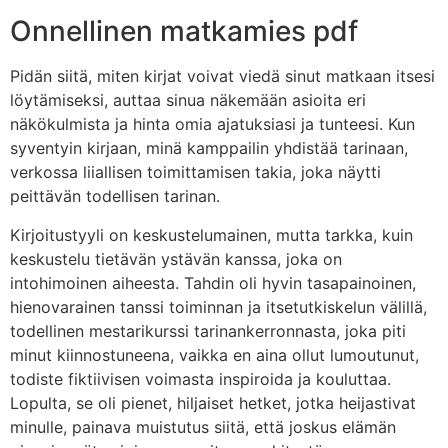
Onnellinen matkamies pdf
Pidän siitä, miten kirjat voivat viedä sinut matkaan itsesi
löytämiseksi, auttaa sinua näkemään asioita eri
näkökulmista ja hinta omia ajatuksiasi ja tunteesi. Kun
syventyin kirjaan, minä kamppailin yhdistää tarinaan,
verkossa liiallisen toimittamisen takia, joka näytti
peittävän todellisen tarinan.
Kirjoitustyyli on keskustelumainen, mutta tarkka, kuin
keskustelu tietävän ystävän kanssa, joka on
intohimoinen aiheesta. Tahdin oli hyvin tasapainoinen,
hienovarainen tanssi toiminnan ja itsetutkiskelun välillä,
todellinen mestarikurssi tarinankerronnasta, joka piti
minut kiinnostuneena, vaikka en aina ollut lumoutunut,
todiste fiktiivisen voimasta inspiroida ja kouluttaa.
Lopulta, se oli pienet, hiljaiset hetket, jotka heijastivat
minulle, painava muistutus siitä, että joskus elämän