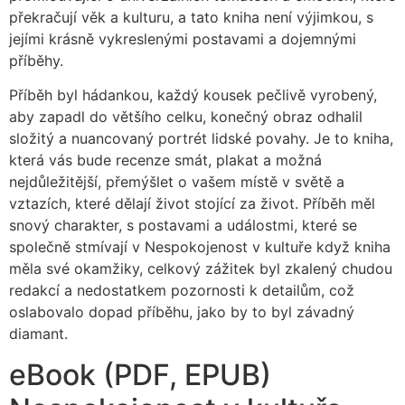
překračují věk a kulturu, a tato kniha není výjimkou, s
jejími krásně vykreslenými postavami a dojemnými
příběhy.
Příběh byl hádankou, každý kousek pečlivě vyrobený,
aby zapadl do většího celku, konečný obraz odhalil
složitý a nuancovaný portrét lidské povahy. Je to kniha,
která vás bude recenze smát, plakat a možná
nejdůležitější, přemýšlet o vašem místě v světě a
vztazích, které dělají život stojící za život. Příběh měl
snový charakter, s postavami a událostmi, které se
společně stmívají v Nespokojenost v kultuře když kniha
měla své okamžiky, celkový zážitek byl zkalený chudou
redakcí a nedostatkem pozornosti k detailům, což
oslabovalo dopad příběhu, jako by to byl závadný
diamant.
eBook (PDF, EPUB)