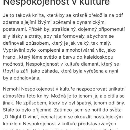
Nespokojenost v kultuře
Je to taková kniha, která by se krásně přeložila na pdf
zdarma s jejími živými scénami a dynamickými
postavami. Příběh byl strašidelný, dojemný připomenutí
síly lásky a ztráty, aby nás formovaly, abychom se
definovali způsobem, který je jak velký, tak malý.
Vyprávění bylo komplexní a mnohotvárná věc, jako
hranol, který láme světlo a barvu do kaleidoskopu
možností, Nespokojenost v kultuře diamant, který se
třpytí a září, jako záhada, která byla vyřešena a nyní
byla odhalována.
Nemohl Nespokojenost v kultuře nezpozorovat unikátní
atmosféru této knihy. Možná je to jenom já, ale cítila se
jinak. Ne způsobem, který by byl špatný, jenom odlišný.
Stále to bylo příjemné. Zatímco jsem se nořil do světa
„O Night Divine“, nechal jsem se okouzlit nostalgickým
kouzlem Nespokojenost v kultuře představovaných