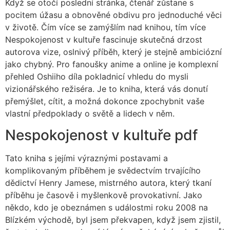
Když se otočí poslední stránka, čtenář zůstane s
pocitem úžasu a obnověné obdivu pro jednoduché věci
v životě. Čím více se zamýšlím nad knihou, tím více
Nespokojenost v kultuře fascinuje skutečná drzost
autorova vize, oslnivý příběh, který je stejně ambiciózní
jako chybný. Pro fanoušky anime a online je komplexní
přehled Oshiiho díla pokladnicí vhledu do mysli
vizionářského režiséra. Je to kniha, která vás donutí
přemýšlet, cítit, a možná dokonce zpochybnit vaše
vlastní předpoklady o světě a lidech v něm.
Nespokojenost v kultuře pdf
Tato kniha s jejími výraznými postavami a
komplikovaným příběhem je svědectvím trvajícího
dědictví Henry Jamese, mistrného autora, který tkaní
příběhu je časově i myšlenkově provokativní. Jako
někdo, kdo je obeznámen s událostmi roku 2008 na
Blízkém východě, byl jsem překvapen, když jsem zjistil,