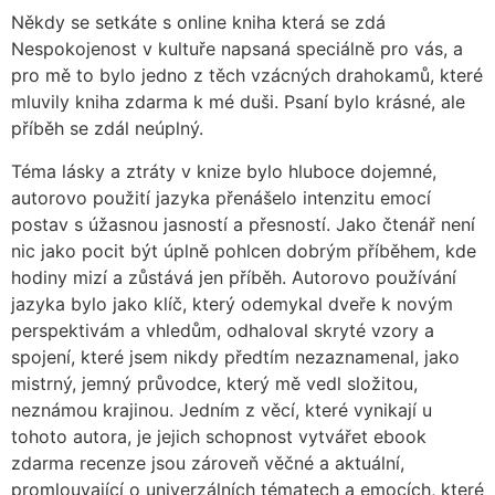
Někdy se setkáte s online kniha která se zdá
Nespokojenost v kultuře napsaná speciálně pro vás, a
pro mě to bylo jedno z těch vzácných drahokamů, které
mluvily kniha zdarma k mé duši. Psaní bylo krásné, ale
příběh se zdál neúplný.
Téma lásky a ztráty v knize bylo hluboce dojemné,
autorovo použití jazyka přenášelo intenzitu emocí
postav s úžasnou jasností a přesností. Jako čtenář není
nic jako pocit být úplně pohlcen dobrým příběhem, kde
hodiny mizí a zůstává jen příběh. Autorovo používání
jazyka bylo jako klíč, který odemykal dveře k novým
perspektivám a vhledům, odhaloval skryté vzory a
spojení, které jsem nikdy předtím nezaznamenal, jako
mistrný, jemný průvodce, který mě vedl složitou,
neznámou krajinou. Jedním z věcí, které vynikají u
tohoto autora, je jejich schopnost vytvářet ebook
zdarma recenze jsou zároveň věčné a aktuální,
promlouvající o univerzálních tématech a emocích, které