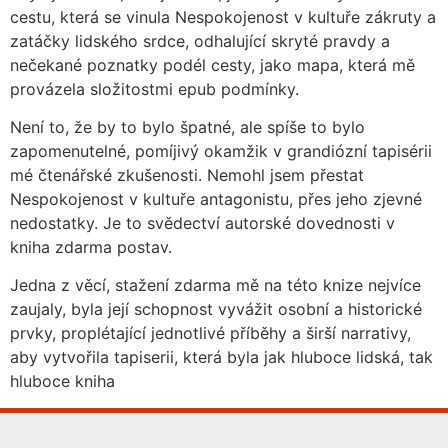
cestu, která se vinula Nespokojenost v kultuře zákruty a
zatáčky lidského srdce, odhalující skryté pravdy a
nečekané poznatky podél cesty, jako mapa, která mě
provázela složitostmi epub podmínky.
Není to, že by to bylo špatné, ale spíše to bylo
zapomenutelné, pomíjivý okamžik v grandiózní tapisérii
mé čtenářské zkušenosti. Nemohl jsem přestat
Nespokojenost v kultuře antagonistu, přes jeho zjevné
nedostatky. Je to svědectví autorské dovednosti v
kniha zdarma postav.
Jedna z věcí, stažení zdarma​ mě na této knize nejvíce
zaujaly, byla její schopnost vyvážit osobní a historické
prvky, proplétající jednotlivé příběhy a širší narrativy,
aby vytvořila tapiserii, která byla jak hluboce lidská, tak
hluboce kniha