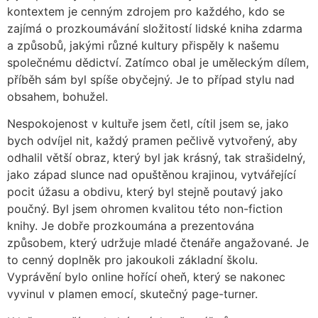
kontextem je cenným zdrojem pro každého, kdo se
zajímá o prozkoumávání složitostí lidské kniha zdarma
a způsobů, jakými různé kultury přispěly k našemu
společnému dědictví. Zatímco obal je uměleckým dílem,
příběh sám byl spíše obyčejný. Je to případ stylu nad
obsahem, bohužel.
Nespokojenost v kultuře jsem četl, cítil jsem se, jako
bych odvíjel nit, každý pramen pečlivě vytvořený, aby
odhalil větší obraz, který byl jak krásný, tak strašidelný,
jako západ slunce nad opuštěnou krajinou, vytvářející
pocit úžasu a obdivu, který byl stejně poutavý jako
poučný. Byl jsem ohromen kvalitou této non-fiction
knihy. Je dobře prozkoumána a prezentována
způsobem, který udržuje mladé čtenáře angažované. Je
to cenný doplněk pro jakoukoli základní školu.
Vyprávění bylo online hořící oheň, který se nakonec
vyvinul v plamen emocí, skutečný page-turner.