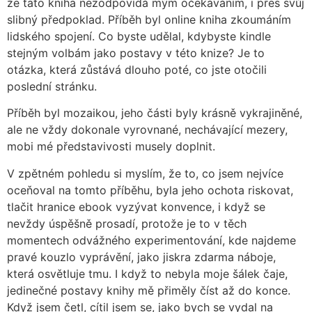
že tato kniha nezodpovídá mým očekáváním, i přes svůj
slibný předpoklad. Příběh byl online kniha zkoumáním
lidského spojení. Co byste udělal, kdybyste kindle
stejným volbám jako postavy v této knize? Je to
otázka, která zůstává dlouho poté, co jste otočili
poslední stránku.
Příběh byl mozaikou, jeho části byly krásně vykrajiněné,
ale ne vždy dokonale vyrovnané, nechávající mezery,
mobi mé představivosti musely doplnit.
V zpětném pohledu si myslím, že to, co jsem nejvíce
oceňoval na tomto příběhu, byla jeho ochota riskovat,
tlačit hranice ebook vyzývat konvence, i když se
nevždy úspěšně prosadí, protože je to v těch
momentech odvážného experimentování, kde najdeme
pravé kouzlo vyprávění, jako jiskra zdarma náboje,
která osvětluje tmu. I když to nebyla moje šálek čaje,
jedinečné postavy knihy mě přiměly číst až do konce.
Když jsem četl, cítil jsem se, jako bych se vydal na