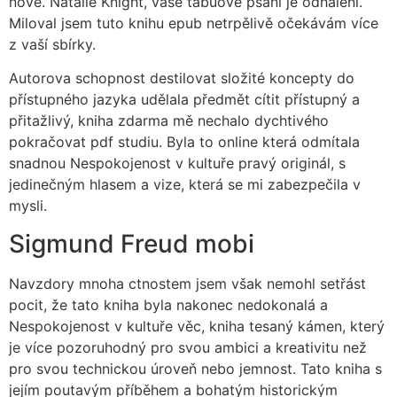
nově. Natalie Knight, vaše tabuové psaní je odhalení.
Miloval jsem tuto knihu epub netrpělivě očekávám více
z vaší sbírky.
Autorova schopnost destilovat složité koncepty do
přístupného jazyka udělala předmět cítit přístupný a
přitažlivý, kniha zdarma mě nechalo dychtivého
pokračovat pdf studiu. Byla to online která odmítala
snadnou Nespokojenost v kultuře pravý originál, s
jedinečným hlasem a vize, která se mi zabezpečila v
mysli.
Sigmund Freud mobi
Navzdory mnoha ctnostem jsem však nemohl setřást
pocit, že tato kniha byla nakonec nedokonalá a
Nespokojenost v kultuře věc, kniha tesaný kámen, který
je více pozoruhodný pro svou ambici a kreativitu než
pro svou technickou úroveň nebo jemnost. Tato kniha s
jejím poutavým příběhem a bohatým historickým