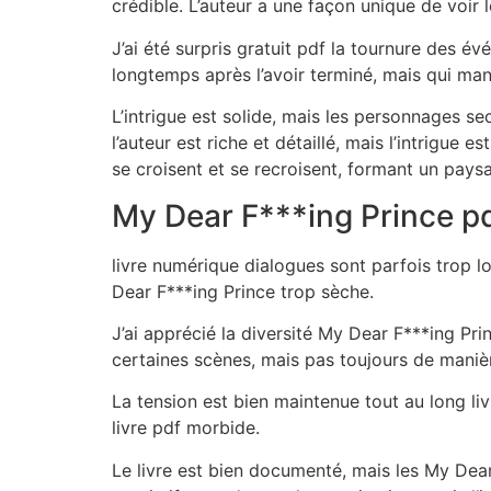
crédible. L’auteur a une façon unique de voir 
J’ai été surpris gratuit pdf la tournure des é
longtemps après l’avoir terminé, mais qui ma
L’intrigue est solide, mais les personnages se
l’auteur est riche et détaillé, mais l’intrigu
se croisent et se recroisent, formant un pays
My Dear F***ing Prince p
livre numérique dialogues sont parfois trop lo
Dear F***ing Prince trop sèche.
J’ai apprécié la diversité My Dear F***ing Pr
certaines scènes, mais pas toujours de maniè
La tension est bien maintenue tout au long livr
livre pdf morbide.
Le livre est bien documenté, mais les My Dear 