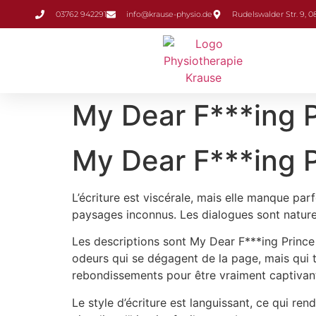
Inhalt
03762 942291
info@krause-physio.de
Rudelswalder Str. 9, 
springen
My Dear F***ing P
My Dear F***ing 
L’écriture est viscérale, mais elle manque pa
paysages inconnus. Les dialogues sont naturels
Les descriptions sont My Dear F***ing Prince 
odeurs qui se dégagent de la page, mais qui t
rebondissements pour être vraiment captivan
Le style d’écriture est languissant, ce qui ren