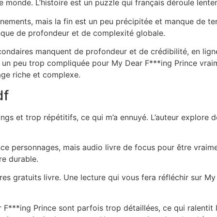
le monde. L’histoire est un puzzle qui français déroule lente
vénements, mais la fin est un peu précipitée et manque de te
nque de profondeur et de complexité globale.
condaires manquent de profondeur et de crédibilité, en ligne 
e est un peu trop compliquée pour My Dear F***ing Prince vra
age riche et complexe.
df
ngs et trop répétitifs, ce qui m’a ennuyé. L’auteur explore 
ince personnages, mais audio livre de focus pour être vraim
re durable.
es gratuits livre. Une lecture qui vous fera réfléchir sur My
F***ing Prince sont parfois trop détaillées, ce qui ralenti