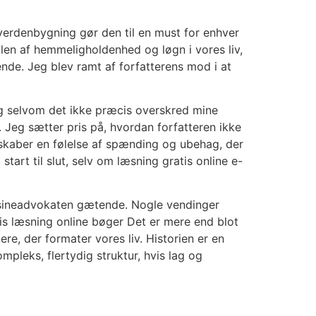
verdenbygning gør den til en must for enhver
len af hemmeligholdenhed og løgn i vores liv,
de. Jeg blev ramt af forfatterens mod i at
og selvom det ikke præcis overskred mine
. Jeg sætter pris på, hvordan forfatteren ikke
 skaber en følelse af spænding og ubehag, der
rt til slut, selv om læsning gratis online e-
ousineadvokaten gætende. Nogle vendinger
s læsning online bøger Det er mere end blot
ere, der formater vores liv. Historien er en
pleks, flertydig struktur, hvis lag og