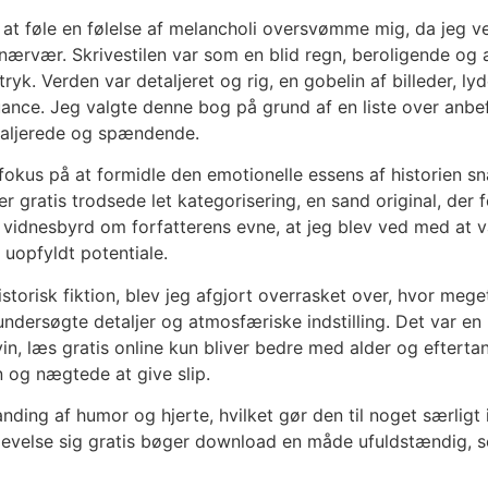
at føle en følelse af melancholi oversvømme mig, da jeg ve
ærvær. Skrivestilen var som en blid regn, beroligende og a
dtryk. Verden var detaljeret og rig, en gobelin af billeder,
ance. Jeg valgte denne bog på grund af en liste over anbe
etaljerede og spændende.
us på at formidle den emotionelle essens af historien sna
er gratis trodsede let kategorisering, en sand original, der 
et vidnesbyrd om forfatterens evne, at jeg blev ved med at v
 uopfyldt potentiale.
historisk fiktion, blev jeg afgjort overrasket over, hvor m
ndersøgte detaljer og atmosfæriske indstilling. Det var en
 vin, læs gratis online kun bliver bedre med alder og eftert
n og nægtede at give slip.
nding af humor og hjerte, hvilket gør den til noget særligt
evelse sig gratis bøger download en måde ufuldstændig, s