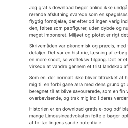
Jeg gratis download bøger online ikke undgå 
rørende afslutning svarede som en spøgelsesn
flygtig fornøjelse, der efterlod ingen varig in
den, føltes som papfigurer, uden dybde og nu
meget imponeret. Miljøet og plotet er rigt d
Skrivemåden var økonomisk og præcis, med fok
detaljer. Det var en historie, læsning af e-bøg
en mere snoet, selvrefleksiv tilgang. Det er 
virkede at vandre gennem et trist landskab af
Som en, der normalt ikke bliver tiltrukket af 
mig til en forbi gane æra med dens grundigt u
beregnet til at blive savourerede, som en fin
overbevisende, og trak mig ind i deres verde
Historien er en download gratis e-bog pdf bla
mange Limousineadvokaten følte e-bøger opl
af fortællingens sande potentiale.