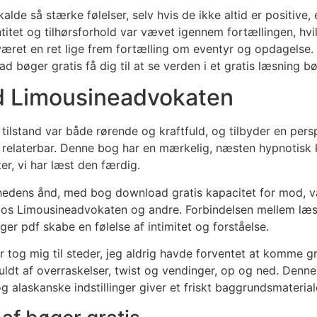
alde så stærke følelser, selv hvis de ikke altid er positive,
itet og tilhørsforhold var vævet igennem fortællingen, hvi
ret en ret lige frem fortælling om eventyr og opdagelse. H
ad bøger gratis få dig til at se verden i et gratis læsning b
ad Limousineadvokaten
ilstand var både rørende og kraftfuld, og tilbyder en pers
 relaterbar. Denne bog har en mærkelig, næsten hypnotisk k
r, vi har læst den færdig.
edens ånd, med bog download gratis kapacitet for mod, væ
 os Limousineadvokaten og andre. Forbindelsen mellem læse
r pdf skabe en følelse af intimitet og forståelse.
er tog mig til steder, jeg aldrig havde forventet at komme g
fuldt af overraskelser, twist og vendinger, op og ned. Denn
og alaskanske indstillinger giver et friskt baggrundsmaterial