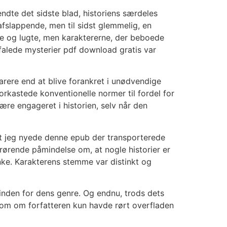
ndte det sidste blad, historiens særdeles
fslappende, men til sidst glemmelig, en
 lyde og lugte, men karaktererne, der beboede
falede mysterier pdf download gratis var
rere end at blive forankret i unødvendige
forkastede konventionelle normer til fordel for
ære engageret i historien, selv når den
eget jeg nyede denne epub der transporterede
 rørende påmindelse om, at nogle historier er
anke. Karakterens stemme var distinkt og
 inden for dens genre. Og endnu, trods dets
om om forfatteren kun havde rørt overfladen