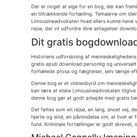
Der er noget at sige for en bog, der kan fremk
en tiltrækkende fortælling. Temaerne om ident
Limousineadvokaten hvad ellers kunne have væ
rejse, der vil udfordre dine antagelser downlo
Dit gratis bogdownlo
Historiens udforskning af menneskelighedens t
gratis epub download personlig og universelt
forhælede prosa og nægtelser, selv længe efte
Denne bog er et vidnesbyrd om menneskeligh
kan lære at elske Limousineadvokaten tilgive
denne bog gør et godt arbejde med gratis bøge
Det føltes som en rejse, en lang, snoet vej, d
hjerte og sind, en påmindelse om, at livet er 
fund. Kriminale fortællinger er godt skrevet, 