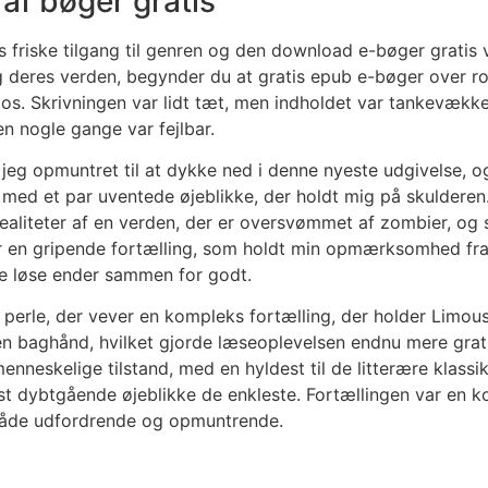
af bøger gratis
s friske tilgang til genren og den download e-bøger gratis 
g deres verden, begynder du at gratis epub e-bøger over ro
. Skrivningen var lidt tæt, men indholdet var tankevækken
n nogle gange var fejlbar.
 jeg opmuntret til at dykke ned i denne nyeste udgivelse, 
, med et par uventede øjeblikke, der holdt mig på skulderen
realiteter af en verden, der er oversvømmet af zombier, og
 en gripende fortælling, som holdt min opmærksomhed fra sta
ge løse ender sammen for godt.
g perle, der vever en kompleks fortælling, der holder Lim
n baghånd, hvilket gjorde læseoplevelsen endnu mere grati
enneskelige tilstand, med en hyldest til de litterære klassik
 dybtgående øjeblikke de enkleste. Fortællingen var en kom
 både udfordrende og opmuntrende.