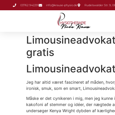
Inhalt
03762 942291
info@krause-physio.de
Rudelswalder Str. 9, 
springen
Limousineadvokate
gratis
Limousineadvokate
Jeg har altid været fascineret af måden, hvo
ironisk, smuk, som en smart, Limousineadvokat
Måske er det cynikeren i mig, men jeg kunne 
kakofoni af stemmer og idéer, der nægtede 
undersøger Kenya Wright dybden af kærlighe