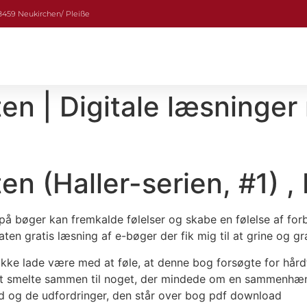
08459 Neukirchen/ Pleiße
n | Digitale læsninger 
n (Haller-serien, #1) ,
rpå bøger kan fremkalde følelser og skabe en følelse af for
en gratis læsning af e-bøger der fik mig til at grine og gr
ikke lade være med at føle, at denne bog forsøgte for hård
at smelte sammen til noget, der mindede om en sammenhæn
d og de udfordringer, den står over bog pdf download