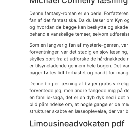
Michael Connelly læsning 
Denne fantasy-roman er en perle. Forfatteren
fan af det fantastiske. Da du læser om Kyn o
og hvordan de begge kan beskytte og skade os
behandle vanskelige temaer, selvom udførelse
Som en langvarig fan af mysterie-genren, var
forventninger, var det stadig en sjov læsning
skylles bort fra at udforske de hårdnakkede 
er tilsyneladende gennem hele bogen. Det var
bøger føltes lidt forhastet og bandt for man
Denne bog er læsning af bøger gratis virkeli
forventede jeg, men andre fangede mig på de
en familie-saga, det er en dyb dyk ned i det m
blid påmindelse om, at nogle gange er de mest
strukturer skabte en læseoplevelse, der var
Limousineadvokaten pdf