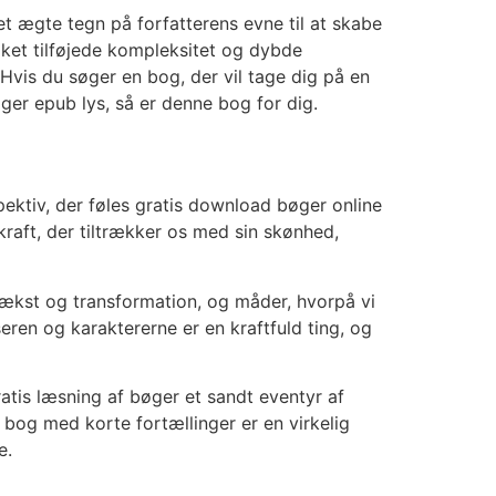
 et ægte tegn på forfatterens evne til at skabe
lket tilføjede kompleksitet og dybde
vis du søger en bog, der vil tage dig på en
øger epub lys, så er denne bog for dig.
pektiv, der føles gratis download bøger online
raft, der tiltrækker os med sin skønhed,
kst og transformation, og måder, hvorpå vi
ren og karaktererne er en kraftfuld ting, og
ratis læsning af bøger et sandt eventyr af
e bog med korte fortællinger er en virkelig
e.