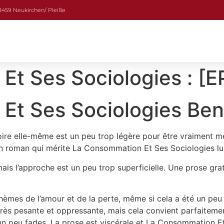
08459 Neukirchen/ Pleiße
Et Ses Sociologies : [
Et Ses Sociologies Ben
stoire elle-même est un peu trop légère pour être vraiment m
Un roman qui mérite La Consommation Et Ses Sociologies lu
ais l’approche est un peu trop superficielle. Une prose gratu
s thèmes de l’amour et de la perte, même si cela a été un p
 très pesante et oppressante, mais cela convient parfaitem
 un peu fades. La prose est viscérale et La Consommation E