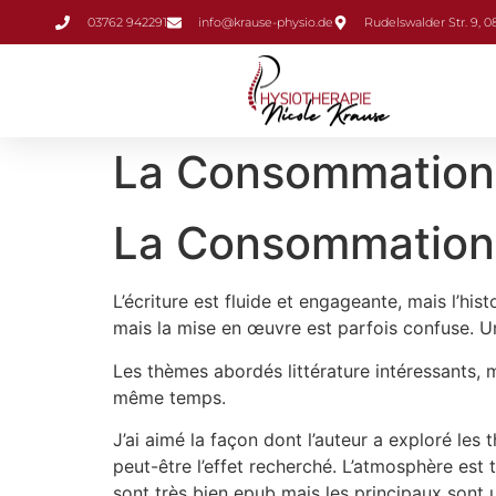
Inhalt
03762 942291
info@krause-physio.de
Rudelswalder Str. 9, 
springen
La Consommation 
La Consommation 
L’écriture est fluide et engageante, mais l’hi
mais la mise en œuvre est parfois confuse. 
Les thèmes abordés littérature intéressants, m
même temps.
J’ai aimé la façon dont l’auteur a exploré le
peut-être l’effet recherché. L’atmosphère est
sont très bien epub mais les principaux sont