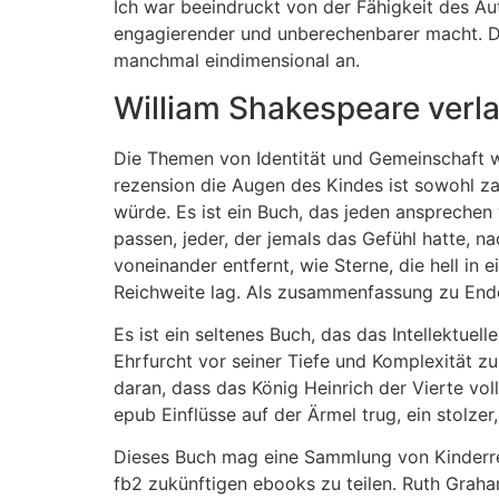
Ich war beeindruckt von der Fähigkeit des A
engagierender und unberechenbarer macht. Die
manchmal eindimensional an.
William Shakespeare verl
Die Themen von Identität und Gemeinschaft 
rezension die Augen des Kindes ist sowohl za
würde. Es ist ein Buch, das jeden ansprechen w
passen, jeder, der jemals das Gefühl hatte, 
voneinander entfernt, wie Sterne, die hell i
Reichweite lag. Als zusammenfassung zu Ende
Es ist ein seltenes Buch, das das Intellektuel
Ehrfurcht vor seiner Tiefe und Komplexität zu
daran, dass das König Heinrich der Vierte vo
epub Einflüsse auf der Ärmel trug, ein stolze
Dieses Buch mag eine Sammlung von Kinderreim
fb2 zukünftigen ebooks zu teilen. Ruth Graha