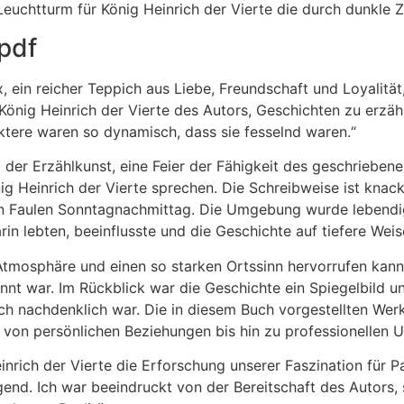
n Leuchtturm für König Heinrich der Vierte die durch dunkle Z
 pdf
ein reicher Teppich aus Liebe, Freundschaft und Loyalität
König Heinrich der Vierte des Autors, Geschichten zu erzähle
ktere waren so dynamisch, dass sie fesselnd waren.“
t der Erzählkunst, eine Feier der Fähigkeit des geschrieb
 Heinrich der Vierte sprechen. Die Schreibweise ist knackig
nen Faulen Sonntagnachmittag. Die Umgebung wurde lebendig 
n lebten, beeinflusste und die Geschichte auf tiefere Weis
e Atmosphäre und einen so starken Ortssinn hervorrufen kann,
nnt war. Im Rückblick war die Geschichte ein Spiegelbild u
uch nachdenklich war. Die in diesem Buch vorgestellten We
 von persönlichen Beziehungen bis hin zu professionellen
rich der Vierte die Erforschung unserer Faszination für 
nd. Ich war beeindruckt von der Bereitschaft des Autors,