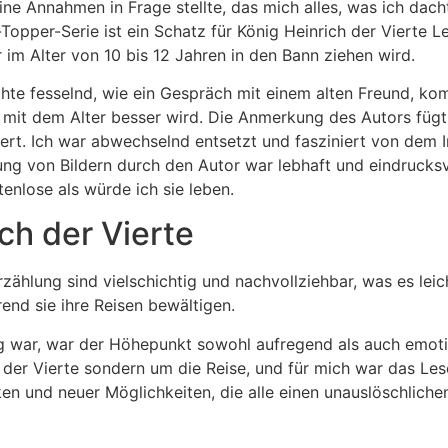
e Annahmen in Frage stellte, das mich alles, was ich dachte
Topper-Serie ist ein Schatz für König Heinrich der Vierte L
im Alter von 10 bis 12 Jahren in den Bann ziehen wird.
te fesselnd, wie ein Gespräch mit einem alten Freund, kom
er mit dem Alter besser wird. Die Anmerkung des Autors fü
fert. Ich war abwechselnd entsetzt und fasziniert von dem 
g von Bildern durch den Autor war lebhaft und eindrucksvol
tenlose als würde ich sie leben.
ch der Vierte
zählung sind vielschichtig und nachvollziehbar, was es leich
rend sie ihre Reisen bewältigen.
war, war der Höhepunkt sowohl aufregend als auch emotio
 der Vierte sondern um die Reise, und für mich war das Le
en und neuer Möglichkeiten, die alle einen unauslöschlich