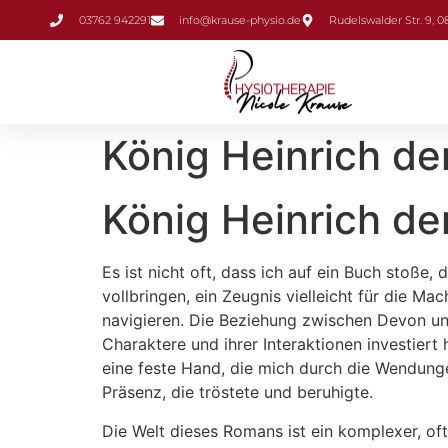
Inhalt
03762 942291
info@krause-physio.de
Rudelswalder Str. 9, 
springen
König Heinrich de
König Heinrich de
Es ist nicht oft, dass ich auf ein Buch stoße, 
vollbringen, ein Zeugnis vielleicht für die 
navigieren. Die Beziehung zwischen Devon und R
Charaktere und ihrer Interaktionen investiert 
eine feste Hand, die mich durch die Wendung
Präsenz, die tröstete und beruhigte.
Die Welt dieses Romans ist ein komplexer, o