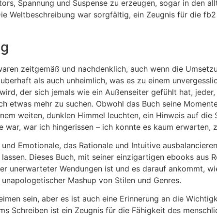
utors, Spannung und Suspense zu erzeugen, sogar in den al
 Weltbeschreibung war sorgfältig, ein Zeugnis für die fb2 
ag
waren zeitgemäß und nachdenklich, auch wenn die Umsetz
uberhaft als auch unheimlich, was es zu einem unvergessli
ird, der sich jemals wie ein Außenseiter gefühlt hat, jeder,
nach etwas mehr zu suchen. Obwohl das Buch seine Momente d
n einem weiten, dunklen Himmel leuchten, ein Hinweis auf di
 war, war ich hingerissen – ich konnte es kaum erwarten, 
le und Emotionale, das Rationale und Intuitive ausbalanciere
 lassen. Dieses Buch, mit seiner einzigartigen ebooks aus R
ller unerwarteter Wendungen ist und es darauf ankommt, wie
r, unapologetischer Mashup von Stilen und Genres.
en sein, aber es ist auch eine Erinnerung an die Wichtigk
ms Schreiben ist ein Zeugnis für die Fähigkeit des menschl