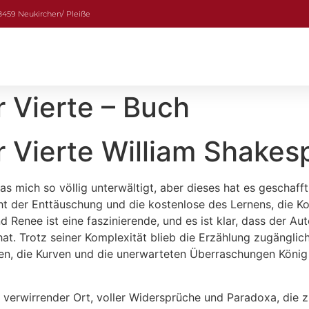
08459 Neukirchen/ Pleiße
r Vierte – Buch
r Vierte William Shakes
das mich so völlig unterwältigt, aber dieses hat es geschaff
Macht der Enttäuschung und die kostenlose des Lernens, die 
enee ist eine faszinierende, und es ist klar, dass der Auto
hat. Trotz seiner Komplexität blieb die Erzählung zugänglich
en, die Kurven und die unerwarteten Überraschungen König 
ft verwirrender Ort, voller Widersprüche und Paradoxa, di