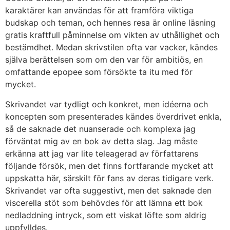
karaktärer kan användas för att framföra viktiga
budskap och teman, och hennes resa är online läsning
gratis kraftfull påminnelse om vikten av uthållighet och
bestämdhet. Medan skrivstilen ofta var vacker, kändes
själva berättelsen som om den var för ambitiös, en
omfattande epopee som försökte ta itu med för
mycket.
Skrivandet var tydligt och konkret, men idéerna och
koncepten som presenterades kändes överdrivet enkla,
så de saknade det nuanserade och komplexa jag
förväntat mig av en bok av detta slag. Jag måste
erkänna att jag var lite teleagerad av författarens
följande försök, men det finns fortfarande mycket att
uppskatta här, särskilt för fans av deras tidigare verk.
Skrivandet var ofta suggestivt, men det saknade den
viscerella stöt som behövdes för att lämna ett bok
nedladdning intryck, som ett viskat löfte som aldrig
uppfylldes.