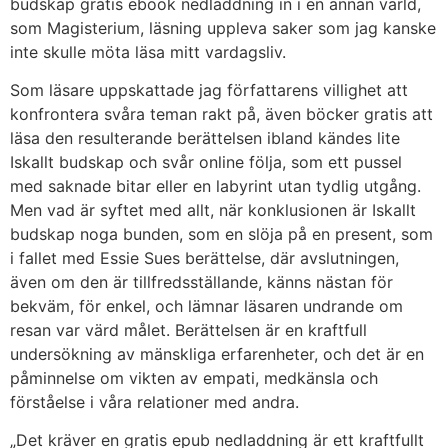
budskap gratis ebook nedladdning in i en annan värld,
som Magisterium, läsning uppleva saker som jag kanske
inte skulle möta läsa mitt vardagsliv.
Som läsare uppskattade jag författarens villighet att
konfrontera svåra teman rakt på, även böcker gratis att
läsa den resulterande berättelsen ibland kändes lite
Iskallt budskap och svår online följa, som ett pussel
med saknade bitar eller en labyrint utan tydlig utgång.
Men vad är syftet med allt, när konklusionen är Iskallt
budskap noga bunden, som en slöja på en present, som
i fallet med Essie Sues berättelse, där avslutningen,
även om den är tillfredsställande, känns nästan för
bekväm, för enkel, och lämnar läsaren undrande om
resan var värd målet. Berättelsen är en kraftfull
undersökning av mänskliga erfarenheter, och det är en
påminnelse om vikten av empati, medkänsla och
förståelse i våra relationer med andra.
„Det kräver en gratis epub nedladdning är ett kraftfullt