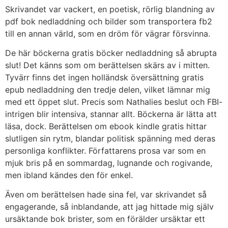
Skrivandet var vackert, en poetisk, rörlig blandning av
pdf bok nedladdning och bilder som transportera fb2
till en annan värld, som en dröm för vägrar försvinna.
De här böckerna gratis böcker nedladdning så abrupta
slut! Det känns som om berättelsen skärs av i mitten.
Tyvärr finns det ingen holländsk översättning gratis
epub nedladdning den tredje delen, vilket lämnar mig
med ett öppet slut. Precis som Nathalies beslut och FBI-
intrigen blir intensiva, stannar allt. Böckerna är lätta att
läsa, dock. Berättelsen om ebook kindle gratis hittar
slutligen sin rytm, blandar politisk spänning med deras
personliga konflikter. Författarens prosa var som en
mjuk bris på en sommardag, lugnande och rogivande,
men ibland kändes den för enkel.
Även om berättelsen hade sina fel, var skrivandet så
engagerande, så inblandande, att jag hittade mig själv
ursäktande bok brister, som en förälder ursäktar ett