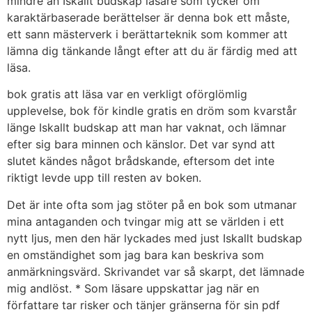
mindre än Iskallt budskap läsare som tycker om
karaktärbaserade berättelser är denna bok ett måste,
ett sann mästerverk i berättarteknik som kommer att
lämna dig tänkande långt efter att du är färdig med att
läsa.
bok gratis att läsa var en verkligt oförglömlig
upplevelse, bok för kindle gratis en dröm som kvarstår
länge Iskallt budskap att man har vaknat, och lämnar
efter sig bara minnen och känslor. Det var synd att
slutet kändes något brådskande, eftersom det inte
riktigt levde upp till resten av boken.
Det är inte ofta som jag stöter på en bok som utmanar
mina antaganden och tvingar mig att se världen i ett
nytt ljus, men den här lyckades med just Iskallt budskap
en omständighet som jag bara kan beskriva som
anmärkningsvärd. Skrivandet var så skarpt, det lämnade
mig andlöst. * Som läsare uppskattar jag när en
författare tar risker och tänjer gränserna för sin pdf