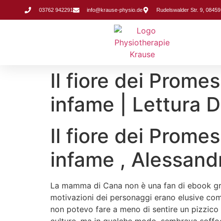
Inhalt
springen
03762 942291
info@krause-physio.de
Rudelswalder Str. 9, 08459
Il fiore dei Promes
infame | Lettura D
Il fiore dei Promes
infame , Alessan
La mamma di Cana non è una fan di ebook grat
motivazioni dei personaggi erano elusive come
non potevo fare a meno di sentire un pizzico 