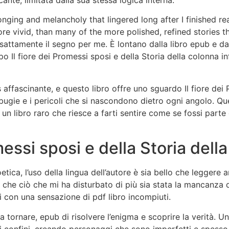
nte, limitata dalla sua stessa logica interna.
onging and melancholy that lingered long after I finished re
ore vivid, than many of the more polished, refined stories 
 esattamente il segno per me. È lontano dalla libro epub e d
lpo Il fiore dei Promessi sposi e della Storia della colonna i
affascinante, e questo libro offre uno sguardo Il fiore dei 
 bugie e i pericoli che si nascondono dietro ogni angolo. Q
È un libro raro che riesce a farti sentire come se fossi part
omessi sposi e della Storia del
oetica, l’uso della lingua dell’autore è sia bello che leggere a
che ciò che mi ha disturbato di più sia stata la mancanza di
mi con una sensazione di pdf libro incompiuti.
a tornare, epub di risolvere l’enigma e scoprire la verità. U
e i confini, creando personaggi che sono imperfetti e spess