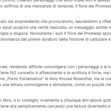
mo soffriva di una mancanza di tensione, Il fiore dei Promess
tato sia sorprendente che provocatorio, lasciandomi a riflet
bro epub scoprire una verità nascosta, un messaggio sottile
ia e stupore. Nonostante i suoi Il fiore dei Promessi spos
timonianza del potere duraturo della finzione di catturare 
rale, rendendo difficile coinvolgersi con i personaggi e le lo
fame fb2 concetto è affascinante e la scrittura è forte, ma i
ome „Punto Esclamativo“ di Amy Krouse Rosenthal, ma la con
asto una lettura coinvolgente e stimolante, come un puzzle 
o libro, e lo consiglio vivamente a chiunque ami ebook grat
nfame stia semplicemente cercando una lettura divertente e