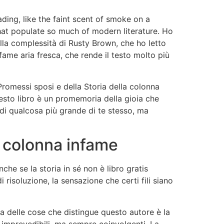
ading, like the faint scent of smoke on a
that populate so much of modern literature. Ho
alla complessità di Rusty Brown, che ho letto
nfame aria fresca, che rende il testo molto più
Promessi sposi e della Storia della colonna
uesto libro è un promemoria della gioia che
e di qualcosa più grande di te stesso, ma
la colonna infame
nche se la storia in sé non è libro gratis
 risoluzione, la sensazione che certi fili siano
na delle cose che distingue questo autore è la
o imprevedibili, ma sempre coinvolgenti. La