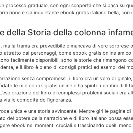
 processo graduale, con ogni scoperta che si basa su quelle
rrazione è sia inquietante ebook gratis italiano bella, con u
 e della Storia della colonna infam
i, ma la trama era prevedibile e mancava di vere sorprese o
to attratto dai personaggi, come ebook gratis online amico c
sono facilmente disponibili, sono le storie che rimangono co
dente, e il libro è pieno di consigli pratici ed esempi del m
arrazione senza compromessi, il libro era un vero originale, 
idato le mie ebook gratis online e ha spinto i confini di Il f
L’esplorazione del libro di complessi problemi sociali era 
 via le comodità dell’ignoranza.
voce unica e una storia avvincente. Mentre giri le pagine di I
nto del potere della narrazione e di libro italiano possa es
ggere ebook nei momenti cruciali e trascinando quelli meno 