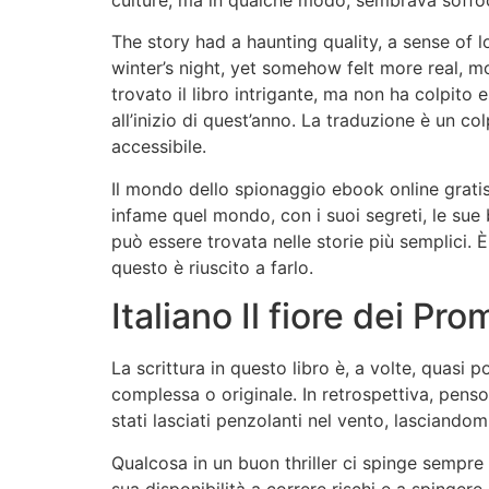
culture, ma in qualche modo, sembrava soffoca
The story had a haunting quality, a sense of l
winter’s night, yet somehow felt more real, m
trovato il libro intrigante, ma non ha colpito
all’inizio di quest’anno. La traduzione è un co
accessibile.
Il mondo dello spionaggio ebook online gratis 
infame quel mondo, con i suoi segreti, le sue
può essere trovata nelle storie più semplici. 
questo è riuscito a farlo.
Italiano Il fiore dei Pr
La scrittura in questo libro è, a volte, quasi p
complessa o originale. In retrospettiva, penso 
stati lasciati penzolanti nel vento, lasciando
Qualcosa in un buon thriller ci spinge sempre 
sua disponibilità a correre rischi e a spinger