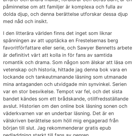
påminnelse om att familjer är komplexa och fulla av
dolda djup, och denna berättelse utforskar dessa djup
med nåd och insikt.
I den litterära världen finns det inget som liknar
spänningen av att upptäcka en Frestelsernas berg
favoritförfattare eller serie, och Sawyer Bennetts arbete
är definitivt värt att kolla in för fans av samtida
romantik och drama. Som någon som älskar att läsa om
vetenskap och historia, hittade jag denna bok vara en
lockande och tankeutmanande läsning som utmanade
mina antaganden och utvidgade min synvinkel. Serien
var en stor besvikelse. Tempot var fel, och det sista
bandet kändes som ett brådskande, otillfredsställande
avslut. Historien om den online bok läsning sonen och
väderkvarnen var en underbar läsning. Det är en
välskriven berättelse som höll mig engagerad från
början till slut. Jag rekommenderar gratis epub
nedladdning starkt till fans av genren.