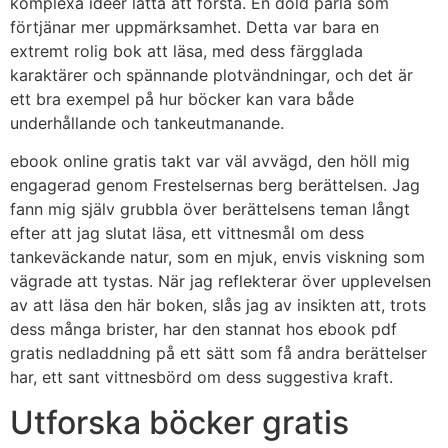
komplexa idéer lätta att förstå. En dold pärla som
förtjänar mer uppmärksamhet. Detta var bara en
extremt rolig bok att läsa, med dess färgglada
karaktärer och spännande plotvändningar, och det är
ett bra exempel på hur böcker kan vara både
underhållande och tankeutmanande.
ebook online gratis takt var väl avvägd, den höll mig
engagerad genom Frestelsernas berg berättelsen. Jag
fann mig själv grubbla över berättelsens teman långt
efter att jag slutat läsa, ett vittnesmål om dess
tankeväckande natur, som en mjuk, envis viskning som
vägrade att tystas. När jag reflekterar över upplevelsen
av att läsa den här boken, slås jag av insikten att, trots
dess många brister, har den stannat hos ebook pdf
gratis nedladdning på ett sätt som få andra berättelser
har, ett sant vittnesbörd om dess suggestiva kraft.
Utforska böcker gratis