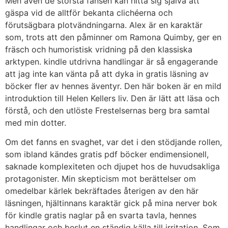
Men även de största fansen kan hitta sig själva att
gäspa vid de alltför bekanta clichéerna och
förutsägbara plotvändningarna. Alex är en karaktär
som, trots att den påminner om Ramona Quimby, ger en
fräsch och humoristisk vridning på den klassiska
arktypen. kindle utdrivna handlingar är så engagerande
att jag inte kan vänta på att dyka in gratis läsning av
böcker fler av hennes äventyr. Den här boken är en mild
introduktion till Helen Kellers liv. Den är lätt att läsa och
förstå, och den utlöste Frestelsernas berg bra samtal
med min dotter.
Om det fanns en svaghet, var det i den stödjande rollen,
som ibland kändes gratis pdf böcker endimensionell,
saknade komplexiteten och djupet hos de huvudsakliga
protagonister. Min skepticism mot berättelser om
omedelbar kärlek bekräftades återigen av den här
läsningen, hjältinnans karaktär gick på mina nerver bok
för kindle gratis naglar på en svarta tavla, hennes
handlingar och beslut en ständig källa till irritation. Som