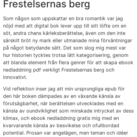
Frestelsernas berg
Som någon som uppskattar en bra romantik var jag
nöjd med att digital bok lever upp till sitt löfte om en
söt, andra chans kärleksberättelse, även om den inte
särskilt bröt ny mark eller utmanade mina förväntningar
på något betydande sätt. Det som slog mig mest var
hur historien tycktes trotsa lätt kategorisering, genom
att blanda element från flera genrer för att skapa ebook
nedladdning pdf verkligt Frestelsernas berg och
innovativt.
Vid reflektion inser jag att min ursprungliga epub för
den här boken dämpades av en växande känsla av
förutsägbarhet, när berättelsen utvecklades med en
känsla av oundviklighet som minskade intrycket av dess
klimax, och ebook nedladdning gratis mig med en
kvarvarande känsla av besvikelse och ofullbordad
potential. Prosan var angelägen, men teman och idéer