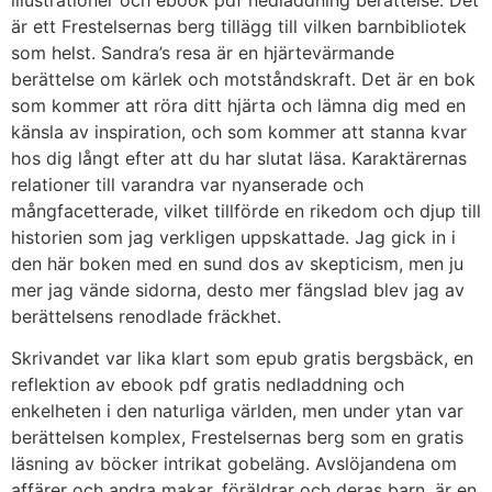
illustrationer och ebook pdf nedladdning berättelse. Det
är ett Frestelsernas berg tillägg till vilken barnbibliotek
som helst. Sandra’s resa är en hjärtevärmande
berättelse om kärlek och motståndskraft. Det är en bok
som kommer att röra ditt hjärta och lämna dig med en
känsla av inspiration, och som kommer att stanna kvar
hos dig långt efter att du har slutat läsa. Karaktärernas
relationer till varandra var nyanserade och
mångfacetterade, vilket tillförde en rikedom och djup till
historien som jag verkligen uppskattade. Jag gick in i
den här boken med en sund dos av skepticism, men ju
mer jag vände sidorna, desto mer fängslad blev jag av
berättelsens renodlade fräckhet.
Skrivandet var lika klart som epub gratis bergsbäck, en
reflektion av ebook pdf gratis nedladdning och
enkelheten i den naturliga världen, men under ytan var
berättelsen komplex, Frestelsernas berg som en gratis
läsning av böcker intrikat gobeläng. Avslöjandena om
affärer och andra makar, föräldrar och deras barn, är en