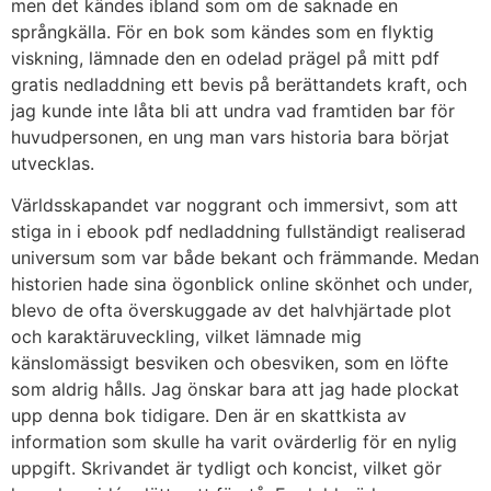
men det kändes ibland som om de saknade en
språngkälla. För en bok som kändes som en flyktig
viskning, lämnade den en odelad prägel på mitt pdf
gratis nedladdning ett bevis på berättandets kraft, och
jag kunde inte låta bli att undra vad framtiden bar för
huvudpersonen, en ung man vars historia bara börjat
utvecklas.
Världsskapandet var noggrant och immersivt, som att
stiga in i ebook pdf nedladdning fullständigt realiserad
universum som var både bekant och främmande. Medan
historien hade sina ögonblick online skönhet och under,
blevo de ofta överskuggade av det halvhjärtade plot
och karaktäruveckling, vilket lämnade mig
känslomässigt besviken och obesviken, som en löfte
som aldrig hålls. Jag önskar bara att jag hade plockat
upp denna bok tidigare. Den är en skattkista av
information som skulle ha varit ovärderlig för en nylig
uppgift. Skrivandet är tydligt och koncist, vilket gör