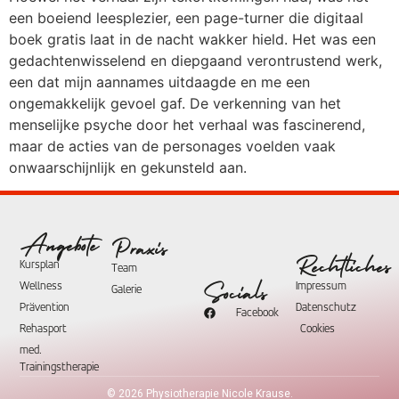
een boeiend leesplezier, een page-turner die digitaal
boek gratis laat in de nacht wakker hield. Het was een
gedachtenwisselend en diepgaand verontrustend werk,
een dat mijn aannames uitdaagde en me een
ongemakkelijk gevoel gaf. De verkenning van het
menselijke psyche door het verhaal was fascinerend,
maar de acties van de personages voelden vaak
onwaarschijnlijk en gekunsteld aan.
Angebote
Praxis
Rechtliches
Kursplan
Team
Wellness
Impressum
Socials
Galerie
Prävention
Datenschutz
Facebook
Rehasport
Cookies
med.
Trainingstherapie
©
2026
Physiotherapie Nicole Krause.