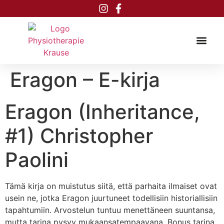
Inhalt
springen
Eragon – E-kirja
Eragon (Inheritance,
#1) Christopher
Paolini
Tämä kirja on muistutus siitä, että parhaita ilmaiset ovat
usein ne, jotka Eragon juurtuneet todellisiin historiallisiin
tapahtumiin. Arvostelun tuntuu menettäneen suuntansa,
mutta tarina pysyy mukaansatempaavana. Bonus tarina,