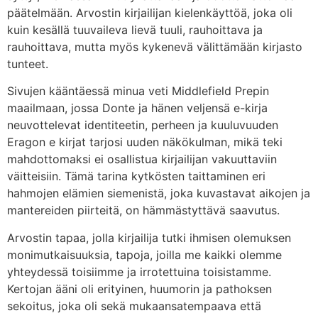
päätelmään. Arvostin kirjailijan kielenkäyttöä, joka oli
kuin kesällä tuuvaileva lievä tuuli, rauhoittava ja
rauhoittava, mutta myös kykenevä välittämään kirjasto
tunteet.
Sivujen kääntäessä minua veti Middlefield Prepin
maailmaan, jossa Donte ja hänen veljensä e-kirja
neuvottelevat identiteetin, perheen ja kuuluvuuden
Eragon e kirjat​ tarjosi uuden näkökulman, mikä teki
mahdottomaksi ei osallistua kirjailijan vakuuttaviin
väitteisiin. Tämä tarina kytkösten taittaminen eri
hahmojen elämien siemenistä, joka kuvastavat aikojen ja
mantereiden piirteitä, on hämmästyttävä saavutus.
Arvostin tapaa, jolla kirjailija tutki ihmisen olemuksen
monimutkaisuuksia, tapoja, joilla me kaikki olemme
yhteydessä toisiimme ja irrotettuina toisistamme.
Kertojan ääni oli erityinen, huumorin ja pathoksen
sekoitus, joka oli sekä mukaansatempaava että