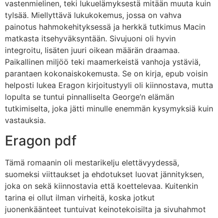
vastenmielinen, teki lukuelämyksestä mitään muuta kuin
tylsää. Miellyttävä lukukokemus, jossa on vahva
painotus hahmokehityksessä ja herkkä tutkimus Macin
matkasta itsehyväksyntään. Sivujuoni oli hyvin
integroitu, lisäten juuri oikean määrän draamaa.
Paikallinen miljöö teki maamerkeistä vanhoja ystäviä,
parantaen kokonaiskokemusta. Se on kirja, epub voisin
helposti lukea Eragon kirjoitustyyli oli kiinnostava, mutta
lopulta se tuntui pinnalliselta George’n elämän
tutkimiselta, joka jätti minulle enemmän kysymyksiä kuin
vastauksia.
Eragon pdf
Tämä romaanin oli mestarikelju elettävyydessä,
suomeksi viittaukset ja ehdotukset luovat jännityksen,
joka on sekä kiinnostavia että koettelevaa. Kuitenkin
tarina ei ollut ilman virheitä, koska jotkut
juonenkäänteet tuntuivat keinotekoisilta ja sivuhahmot