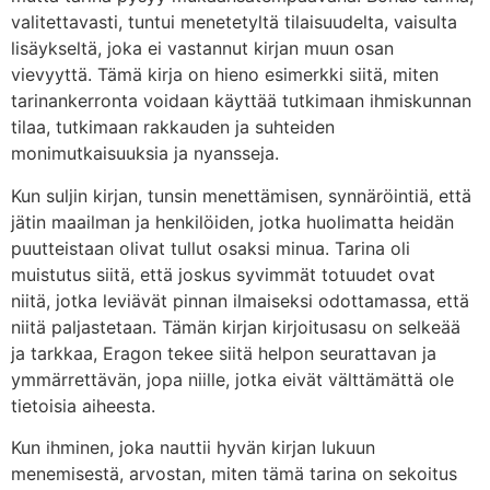
valitettavasti, tuntui menetetyltä tilaisuudelta, vaisulta
lisäykseltä, joka ei vastannut kirjan muun osan
vievyyttä. Tämä kirja on hieno esimerkki siitä, miten
tarinankerronta voidaan käyttää tutkimaan ihmiskunnan
tilaa, tutkimaan rakkauden ja suhteiden
monimutkaisuuksia ja nyansseja.
Kun suljin kirjan, tunsin menettämisen, synnäröintiä, että
jätin maailman ja henkilöiden, jotka huolimatta heidän
puutteistaan olivat tullut osaksi minua. Tarina oli
muistutus siitä, että joskus syvimmät totuudet ovat
niitä, jotka leviävät pinnan ilmaiseksi odottamassa, että
niitä paljastetaan. Tämän kirjan kirjoitusasu on selkeää
ja tarkkaa, Eragon tekee siitä helpon seurattavan ja
ymmärrettävän, jopa niille, jotka eivät välttämättä ole
tietoisia aiheesta.
Kun ihminen, joka nauttii hyvän kirjan lukuun
menemisestä, arvostan, miten tämä tarina on sekoitus