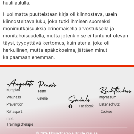
huulilaululla.
Huolimatta puutteistaan kirja oli kiinnostava, usein
kiinnosteltava luku, joka tutki ihmisen suomeksi
monimutkaisuuksia erinomaisella arvostuksella ja
monitahoisuudella, mutta jotenkin se ei tuntunut olevan
täysi, tyydyttävä kertomus, kuin ateria, joka oli
herkullinen, mutta epäkokoelma, jättäen minut
kaipaamaan enemmän.
Angebote
Praxis
Rechtliches
Kursplan
Team
Wellness
Impressum
Socials
Galerie
Prävention
Datenschutz
Facebook
Rehasport
Cookies
med.
Trainingstherapie
©
2026
Physiotherapie Nicole Krause.