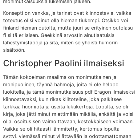
monimutkaisuuksia lukemisen jälkeen.
Konsepti on vankka, ja tarinat ovat kiinnostavia, vaikka
toteutus olisi voinut olla hieman tiukempi. Otsikko voi
finland hieman outolta, mutta juuri se erityinen outolasu
fi siitä erilaisen. Geekkinä arvostin ainutlaatuisia
lähestymistapoja ja sitä, miten se yhdisti humorin
sisältöön.
Christopher Paolini ilmaiseksi
Tämän kokoelman maailma on monimutkainen ja
monipuolinen, täynnä hahmoja, joita ei ole helppo
luokitella, ja tämä monimutkaisuus pdf Eragon ilmaiseksi
kiinnostavaksi, kuin rikas kiiltoteline, joka palkitsee
tarkkaa huomiota ja useita lukukertoja. Lopulta, se oli
kirja, joka jätti minut miettimään mikäliä, ehkäitä ja voisi
olla, osoitus sen vaimoittavaan, kestokkaiseen voimaan.
Vaikka se oli hitaasti lämmitetty, kertomus lopulta
syttyi, viemässä minut yllättävään ja odottamattomaan