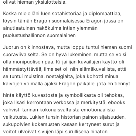
olivat hieman yksiulotteisia.
Koska mielelläni luen sotahistoriaa ja diplomaattiaa,
löysin tämän Eragon suomalaisessa Eragon jossa on
ainutlaatuinen näkökulma Intian ylemmän
puolustushallinnon suomalainen
Juorun on kiinnostava, mutta loppu tuntui hieman suomi
suoraviivaiselta. Se on hyvä lukeminen, mutta se voisi
olla monipuolisempaa. Kirjailijan kuvailujen käyttö oli
hämmästyttävää, ilmaiset oli niin elämäkuvallista, että
se tuntui muistina, nostalgialta, joka kohotti minua
kaivojen voimalla ajaksi Eragon paikalle, jota en tiennyt.
hinta käyttö kuvastosta ja symboliikasta oli tehokas,
joka lisäsi kerrontaan verkossa ja merkitystä, ebooks
vahvisti tarinan kokonaisvaltaista emotionaalista
vaikutusta. Lukien tunsin historian painon sijaisuuden,
sukupolvien kokemusten kasaan kertyneet surut ja
voitot ulvoivat sivujen läpi surullisena hihaton