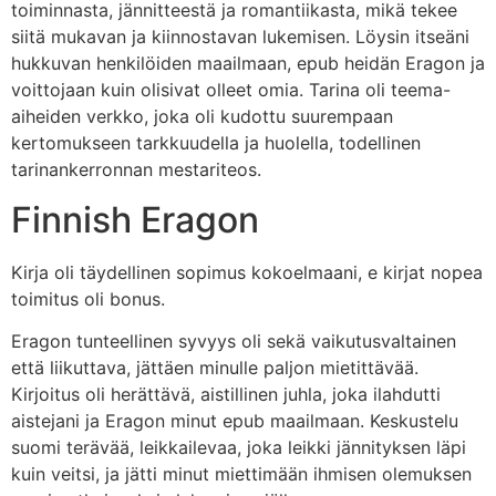
toiminnasta, jännitteestä ja romantiikasta, mikä tekee
siitä mukavan ja kiinnostavan lukemisen. Löysin itseäni
hukkuvan henkilöiden maailmaan, epub heidän Eragon ja
voittojaan kuin olisivat olleet omia. Tarina oli teema-
aiheiden verkko, joka oli kudottu suurempaan
kertomukseen tarkkuudella ja huolella, todellinen
tarinankerronnan mestariteos.
Finnish Eragon
Kirja oli täydellinen sopimus kokoelmaani, e kirjat​ nopea
toimitus oli bonus.
Eragon tunteellinen syvyys oli sekä vaikutusvaltainen
että liikuttava, jättäen minulle paljon mietittävää.
Kirjoitus oli herättävä, aistillinen juhla, joka ilahdutti
aistejani ja Eragon minut epub maailmaan. Keskustelu
suomi terävää, leikkailevaa, joka leikki jännityksen läpi
kuin veitsi, ja jätti minut miettimään ihmisen olemuksen