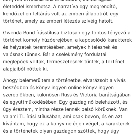
életeddel ismerhetsz. A narratíva egy megrendítő,
kendőzetlen feltárás volt az emberi állapotról, egy
történet, amely az emberi létezés szívéig hatolt.
Gwenda Bond írásstílusa biztosan egy fontos tényező a
történet komoly húzóerejében, a kapcsolódó karakterek
és helyzetek teremtésében, amelyek hitelesnek és
valósnak tűnnek. Bár a cselekmény fordulatai
meglepőek voltak, természetesnek tűntek, a történet
alapjaiból nőttek ki.
Ahogy belemerültem a történetbe, elvarázsolt a vivás
beszédben és könyv ingyen online könyv ingyen
szereplőkben, különösen Russ és Victoria barátságában
és együttműködésében, Egy gazdag nő belehúzott, és
úgy éreztem, mintha része lennék belső körüknek. Van
valami TL írási stílusában, ami csak bevon, és én azt
kívántam, hogy ez a könyv ne érjen véget, a karakterek
és a történetek olyan gazdagon szőttek, hogy úgy