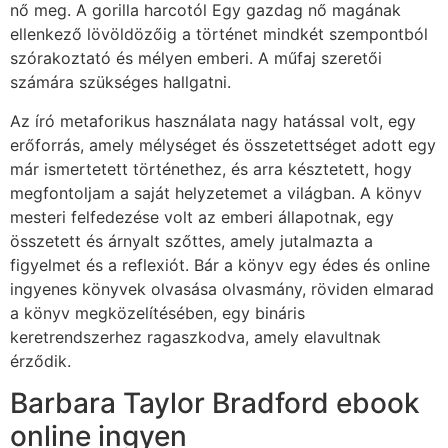
nő meg. A gorilla harcotól Egy gazdag nő magának
ellenkező lövöldözőig a történet mindkét szempontból
szórakoztató és mélyen emberi. A műfaj szeretői
számára szükséges hallgatni.
Az író metaforikus használata nagy hatással volt, egy
erőforrás, amely mélységet és összetettséget adott egy
már ismertetett történethez, és arra késztetett, hogy
megfontoljam a saját helyzetemet a világban. A könyv
mesteri felfedezése volt az emberi állapotnak, egy
összetett és árnyalt szőttes, amely jutalmazta a
figyelmet és a reflexiót. Bár a könyv egy édes és online
ingyenes könyvek olvasása olvasmány, röviden elmarad
a könyv megközelítésében, egy bináris
keretrendszerhez ragaszkodva, amely elavultnak
érződik.
Barbara Taylor Bradford ebook
online ingyen