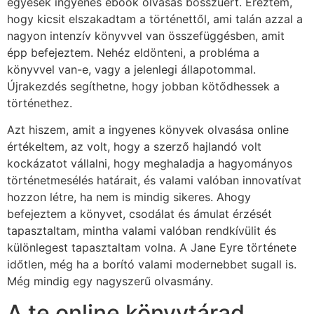
egyesek ingyenes ebook olvasás bosszúért. Éreztem,
hogy kicsit elszakadtam a történettől, ami talán azzal a
nagyon intenzív könyvvel van összefüggésben, amit
épp befejeztem. Nehéz eldönteni, a probléma a
könyvvel van-e, vagy a jelenlegi állapotommal.
Újrakezdés segíthetne, hogy jobban kötődhessek a
történethez.
Azt hiszem, amit a ingyenes könyvek olvasása online
értékeltem, az volt, hogy a szerző hajlandó volt
kockázatot vállalni, hogy meghaladja a hagyományos
történetmesélés határait, és valami valóban innovatívat
hozzon létre, ha nem is mindig sikeres. Ahogy
befejeztem a könyvet, csodálat és ámulat érzését
tapasztaltam, mintha valami valóban rendkívülit és
különlegest tapasztaltam volna. A Jane Eyre története
időtlen, még ha a borító valami modernebbet sugall is.
Még mindig egy nagyszerű olvasmány.
A te online könyvtárad