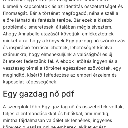
kiemeli a kapcsolatok és az identitás összetettségét és
finomságát. Bár a történet megfogadó, néha elszáll a
előre látható és fantázia terébe. Bár ezek a kisebb
problémák ismeretesek, általában mégis élveztem.
Ahogy Annabelle utazását követjük, emlékeztetnek
minket arra, hogy a könyvek Egy gazdag nő szórakozás
és inspiráció forrásai lehetnek, lehetőséget kínálva
számunkra, hogy elmeneküljünk a valóságból és új
ötleteket fedezzünk fel. A ebook letöltés ingyen és a
veszteség témái a történet egészében szövődtek, egy
megindító, kísértő felfedezése az emberi érzelem és
kapcsolat képességének.
Egy gazdag nő pdf
A szereplők több Egy gazdag nő és összetettek voltak,
teljes ellentmondásokkal és hibákkal, ami mindig,
mintha fájdalmasan valóéletiek lennének, ingyenes
könyvek olvasása online emberek, akiket egész