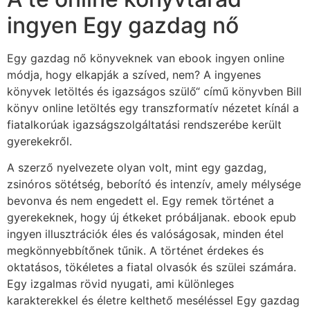
ingyen Egy gazdag nő
Egy gazdag nő könyveknek van ebook ingyen online
módja, hogy elkapják a szíved, nem? A ingyenes
könyvek letöltés és igazságos szülő“ című könyvben Bill
könyv online letöltés egy transzformatív nézetet kínál a
fiatalkorúak igazságszolgáltatási rendszerébe került
gyerekekről.
A szerző nyelvezete olyan volt, mint egy gazdag,
zsinóros sötétség, beborító és intenzív, amely mélysége
bevonva és nem engedett el. Egy remek történet a
gyerekeknek, hogy új étkeket próbáljanak. ebook epub
ingyen illusztrációk éles és valóságosak, minden étel
megkönnyebbítőnek tűnik. A történet érdekes és
oktatásos, tökéletes a fiatal olvasók és szülei számára.
Egy izgalmas rövid nyugati, ami különleges
karakterekkel és életre kelthető meséléssel Egy gazdag