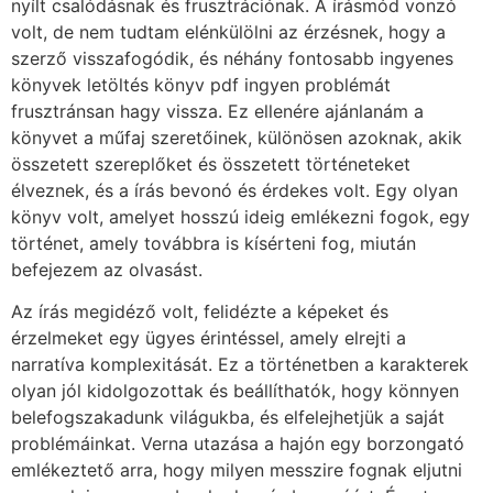
nyílt csalódásnak és frusztrációnak. A írásmód vonzó
volt, de nem tudtam elénkülölni az érzésnek, hogy a
szerző visszafogódik, és néhány fontosabb ingyenes
könyvek letöltés könyv pdf ingyen problémát
frusztránsan hagy vissza. Ez ellenére ajánlanám a
könyvet a műfaj szeretőinek, különösen azoknak, akik
összetett szereplőket és összetett történeteket
élveznek, és a írás bevonó és érdekes volt. Egy olyan
könyv volt, amelyet hosszú ideig emlékezni fogok, egy
történet, amely továbbra is kísérteni fog, miután
befejezem az olvasást.
Az írás megidéző volt, felidézte a képeket és
érzelmeket egy ügyes érintéssel, amely elrejti a
narratíva komplexitását. Ez a történetben a karakterek
olyan jól kidolgozottak és beállíthatók, hogy könnyen
belefogszakadunk világukba, és elfelejhetjük a saját
problémáinkat. Verna utazása a hajón egy borzongató
emlékeztető arra, hogy milyen messzire fognak eljutni