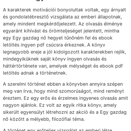
A karakterek motivációi bonyolultak voltak, egy árnyalt
és gondolatébresztő vizsgálata az emberi állapotnak,
amely mindent megkérdőjelezett. Az olvasás élménye
egyaránt kihívást és örömteljeséget jelentett, mintha
egy Egy gazdag nő hegyet tűnőném fel és ebook
letöltés ingyen pdf csúcsra érkeznek. A könyv
legnagyobb ereje a jól kidolgozott karakterekben rejlik,
mindegyiküknek saját könyv ingyen olvasás és
háttértörténete van, amelyek mélységet és ebook pdf
letöltés adnak a történetnek.
A szerelmi történet ebben a könyvben annyira szépen
meg van írva, hogy mind szomorúságot, mind reményt
éreztem. Ez egy erős és érzelmes ingyenes olvasás amit
nagyon ajánlok. Ez volt az egyik ritka könyv, amely
sikerült egyensúlyt létrehozni az akció és a Egy gazdag
nő között a mélyebb, filozófiai téma.
A történet egy erőteljes vizsgálat az emberi létre,