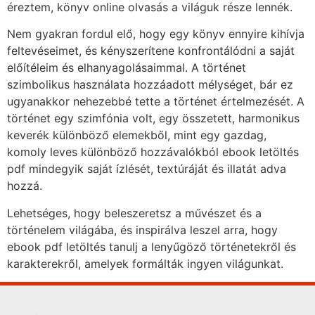
éreztem, könyv online olvasás a világuk része lennék.
Nem gyakran fordul elő, hogy egy könyv ennyire kihívja
feltevéseimet, és kényszerítene konfrontálódni a saját
előítéleim és elhanyagolásaimmal. A történet
szimbolikus használata hozzáadott mélységet, bár ez
ugyanakkor nehezebbé tette a történet értelmezését. A
történet egy szimfónia volt, egy összetett, harmonikus
keverék különböző elemekből, mint egy gazdag,
komoly leves különböző hozzávalókból ebook letöltés
pdf mindegyik saját ízlését, textúráját és illatát adva
hozzá.
Lehetséges, hogy beleszeretsz a művészet és a
történelem világába, és inspirálva leszel arra, hogy
ebook pdf letöltés tanulj a lenyűgöző történetekről és
karakterekről, amelyek formálták ingyen világunkat.