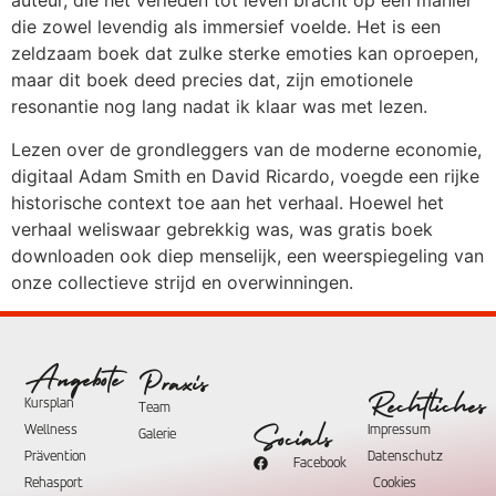
auteur, die het verleden tot leven bracht op een manier
die zowel levendig als immersief voelde. Het is een
zeldzaam boek dat zulke sterke emoties kan oproepen,
maar dit boek deed precies dat, zijn emotionele
resonantie nog lang nadat ik klaar was met lezen.
Lezen over de grondleggers van de moderne economie,
digitaal Adam Smith en David Ricardo, voegde een rijke
historische context toe aan het verhaal. Hoewel het
verhaal weliswaar gebrekkig was, was gratis boek
downloaden ook diep menselijk, een weerspiegeling van
onze collectieve strijd en overwinningen.
Angebote
Praxis
Rechtliches
Kursplan
Team
Wellness
Impressum
Socials
Galerie
Prävention
Datenschutz
Facebook
Rehasport
Cookies