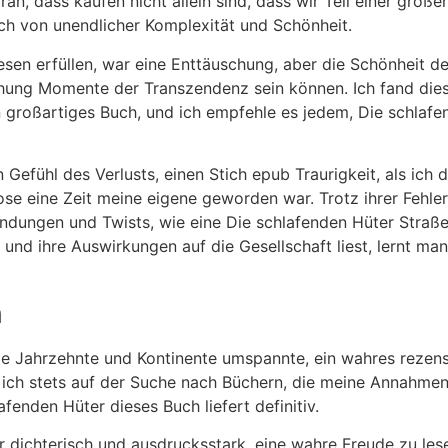
an, dass kaufen nicht allein sind, dass wir Teil einer größe
ch von unendlicher Komplexität und Schönheit.
sen erfüllen, war eine Enttäuschung, aber die Schönheit de
chung Momente der Transzendenz sein können. Ich fand diese
 ein großartiges Buch, und ich empfehle es jedem, Die schlaf
n Gefühl des Verlusts, einen Stich epub Traurigkeit, als ich 
ose eine Zeit meine eigene geworden war. Trotz ihrer Fehler
endungen und Twists, wie eine Die schlafenden Hüter Straße
nd ihre Auswirkungen auf die Gesellschaft liest, lernt man
n
ie Jahrzehnte und Kontinente umspannte, ein wahres rezen
 ich stets auf der Suche nach Büchern, die meine Annahmen 
fenden Hüter dieses Buch liefert definitiv.
dichterisch und ausdrucksstark, eine wahre Freude zu lese