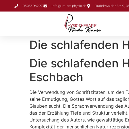
Inhalt
03762 942291
info@krause-physio.de
Rudelswalder Str. 9, 
springen
Die schlafenden 
Die schlafenden H
Eschbach
Die Verwendung von Schriftzitaten, um den Ta
seine Ermutigung, Gottes Wort auf das täglic
Glauben sucht. Die Sprachverwendung des Aut
das der Erzählung Tiefe und Struktur verleiht
Untersuchung des Autors, wie gewalttätige Er
Komplexität der menschlichen Natur rezensio