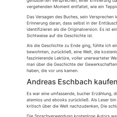
geflüsterten Versprechen, einer Erinnerung dar
vergehenden Moment entfaltet, wie ein Teppi
Das Versagen des Buches, sein Versprechen le
Erinnerung daran, dass selbst in der Enttäus
identifizieren als die Originalversion. Es ist
Sichtweise auf die Geschichte ist.
Als die Geschichte zu Ende ging, fühlte ich ei
bewohnten, zurückließ, eine Welt, die kostenl
faszinierende Lektüre, voller unerwarteter W
man über die Geschichte der Gewerkschaften u
haben, die vor uns kamen.
Andreas Eschbach kaufe
Es war eine umfassende, bucher Erzählung, d
atemlos und ebooks zurückließ. Als Leser bin
kritisch über die Welt nachzudenken, Die schla
Die Sprachverwendung kostenlose Autors war 