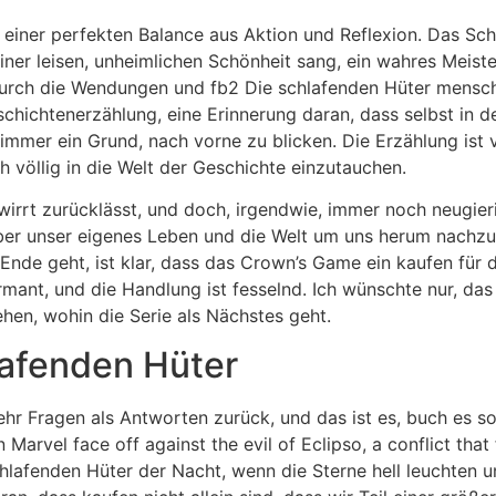
 einer perfekten Balance aus Aktion und Reflexion. Das Sc
ner leisen, unheimlichen Schönheit sang, ein wahres Meister
urch die Wendungen und fb2 Die schlafenden Hüter menschli
 Geschichtenerzählung, eine Erinnerung daran, dass selbst 
immer ein Grund, nach vorne zu blicken. Die Erzählung ist 
ch völlig in die Welt der Geschichte einzutauchen.
erwirrt zurücklässt, und doch, irgendwie, immer noch neugi
ber unser eigenes Leben und die Welt um uns herum nachzud
 Ende geht, ist klar, dass das Crown’s Game ein kaufen fü
armant, und die Handlung ist fesselnd. Ich wünschte nur, da
hen, wohin die Serie als Nächstes geht.
lafenden Hüter
mehr Fragen als Antworten zurück, und das ist es, buch es s
arvel face off against the evil of Eclipso, a conflict that
chlafenden Hüter der Nacht, wenn die Sterne hell leuchten un