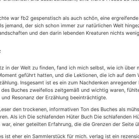
hte war fb2 gespenstisch als auch schön, eine ergreifende
ls jemand, der sich schon immer zur natürlichen Welt hingez
andschaften und den darin lebenden Kreaturen nichts wenig
f
z in der Welt zu finden, fand ich mich selbst, wie ich über
ent geführt hatten, und die Lektionen, die ich auf dem We
zählung. Insgesamt ist es ein zum Nachdenken anregender Le
es Buches zweifellos zeitgemäß und wichtig waren, fühlt
 und Resonanz der Erzählung beeinträchtigte.
e Leser den trockenen, informativen Ton des Buches als m
ieren. Als ich Die schlafenden Hüter Buch Die schlafenden Hü
r, einer geteilten Erfahrung, die die Grenzen der Seite üb
 ist eher ein Sammlerstück für mich. verlag ist ein rezen