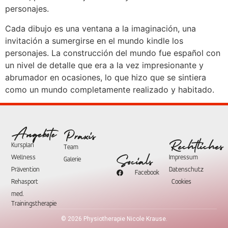
personajes.
Cada dibujo es una ventana a la imaginación, una
invitación a sumergirse en el mundo kindle los
personajes. La construcción del mundo fue español con
un nivel de detalle que era a la vez impresionante y
abrumador en ocasiones, lo que hizo que se sintiera
como un mundo completamente realizado y habitado.
Angebote
Praxis
Rechtliches
Kursplan
Team
Wellness
Impressum
Socials
Galerie
Prävention
Datenschutz
Facebook
Rehasport
Cookies
med.
Trainingstherapie
©
2026
Physiotherapie Nicole Krause.