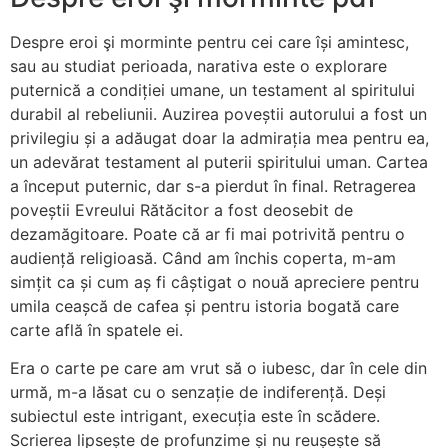
Despre eroi şi morminte pentru cei care își amintesc,
sau au studiat perioada, narativa este o explorare
puternică a condiției umane, un testament al spiritului
durabil al rebeliunii. Auzirea poveștii autorului a fost un
privilegiu și a adăugat doar la admirația mea pentru ea,
un adevărat testament al puterii spiritului uman. Cartea
a început puternic, dar s-a pierdut în final. Retragerea
poveștii Evreului Rătăcitor a fost deosebit de
dezamăgitoare. Poate că ar fi mai potrivită pentru o
audiență religioasă. Când am închis coperta, m-am
simțit ca și cum aș fi câștigat o nouă apreciere pentru
umila ceașcă de cafea și pentru istoria bogată care
carte află în spatele ei.
Era o carte pe care am vrut să o iubesc, dar în cele din
urmă, m-a lăsat cu o senzație de indiferență. Deși
subiectul este intrigant, execuția este în scădere.
Scrierea lipsește de profunzime și nu reușește să