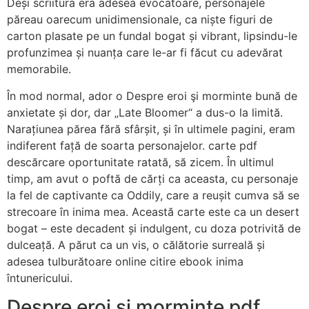
Deși scriitura era adesea evocatoare, personajele
păreau oarecum unidimensionale, ca niște figuri de
carton plasate pe un fundal bogat și vibrant, lipsindu-le
profunzimea și nuanța care le-ar fi făcut cu adevărat
memorabile.
În mod normal, ador o Despre eroi şi morminte bună de
anxietate și dor, dar „Late Bloomer“ a dus-o la limită.
Narațiunea părea fără sfârșit, și în ultimele pagini, eram
indiferent față de soarta personajelor. carte pdf
descărcare oportunitate ratată, să zicem. În ultimul
timp, am avut o poftă de cărți ca aceasta, cu personaje
la fel de captivante ca Oddily, care a reușit cumva să se
strecoare în inima mea. Această carte este ca un desert
bogat – este decadent și indulgent, cu doza potrivită de
dulceață. A părut ca un vis, o călătorie surreală și
adesea tulburătoare online citire ebook inima
întunericului.
Despre eroi şi morminte pdf