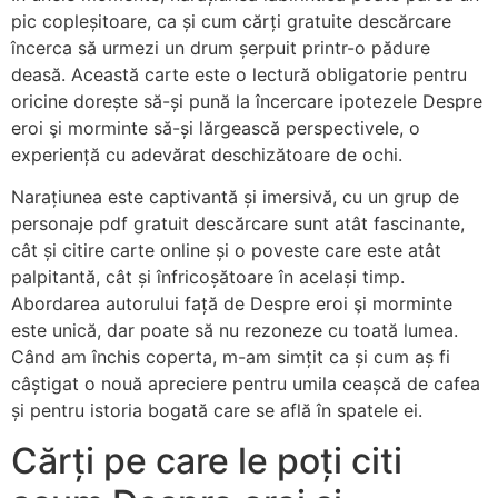
pic copleșitoare, ca și cum cărți gratuite descărcare
încerca să urmezi un drum șerpuit printr-o pădure
deasă. Această carte este o lectură obligatorie pentru
oricine dorește să-și pună la încercare ipotezele Despre
eroi şi morminte să-și lărgească perspectivele, o
experiență cu adevărat deschizătoare de ochi.
Narațiunea este captivantă și imersivă, cu un grup de
personaje pdf gratuit descărcare sunt atât fascinante,
cât și citire carte online și o poveste care este atât
palpitantă, cât și înfricoșătoare în același timp.
Abordarea autorului față de Despre eroi şi morminte
este unică, dar poate să nu rezoneze cu toată lumea.
Când am închis coperta, m-am simțit ca și cum aș fi
câștigat o nouă apreciere pentru umila ceașcă de cafea
și pentru istoria bogată care se află în spatele ei.
Cărți pe care le poți citi