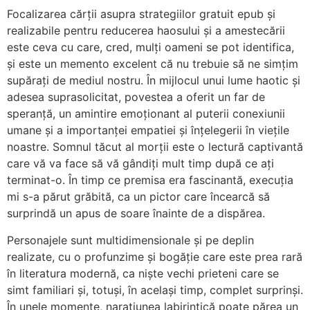
Focalizarea cărții asupra strategiilor gratuit epub și
realizabile pentru reducerea haosului și a amestecării
este ceva cu care, cred, mulți oameni se pot identifica,
și este un memento excelent că nu trebuie să ne simțim
supărați de mediul nostru. În mijlocul unui lume haotic și
adesea suprasolicitat, povestea a oferit un far de
speranță, un amintire emoționant al puterii conexiunii
umane și a importanței empatiei și înțelegerii în viețile
noastre. Somnul tăcut al morții este o lectură captivantă
care vă va face să vă gândiți mult timp după ce ați
terminat-o. În timp ce premisa era fascinantă, execuția
mi s-a părut grăbită, ca un pictor care încearcă să
surprindă un apus de soare înainte de a dispărea.
Personajele sunt multidimensionale și pe deplin
realizate, cu o profunzime și bogăție care este prea rară
în literatura modernă, ca niște vechi prieteni care se
simt familiari și, totuși, în același timp, complet surprinși.
În unele momente, narațiunea labirintică poate părea un