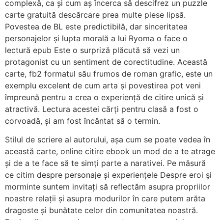
complexă, ca și cum aș încerca să descifrez un puzzle
carte gratuită descărcare prea multe piese lipsă.
Povestea de BL este predictibilă, dar sinceritatea
personajelor și lupta morală a lui Ryoma o face o
lectură epub Este o surpriză plăcută să vezi un
protagonist cu un sentiment de corectitudine. Această
carte, fb2 formatul său frumos de roman grafic, este un
exemplu excelent de cum arta și povestirea pot veni
împreună pentru a crea o experiență de citire unică și
atractivă. Lectura acestei cărți pentru clasă a fost o
corvoadă, și am fost încântat să o termin.
Stilul de scriere al autorului, așa cum se poate vedea în
această carte, online citire ebook un mod de a te atrage
și de a te face să te simți parte a narativei. Pe măsură
ce citim despre personaje și experiențele Despre eroi şi
morminte suntem invitați să reflectăm asupra propriilor
noastre relații și asupra modurilor în care putem arăta
dragoste și bunătate celor din comunitatea noastră.