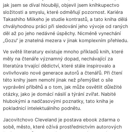
jak jsem se díval hlouběji, objevil jsem kníhkupectvo
složitosti a smyslu, které odměňují pozornost. Kariéra
Takashiho Miikeho je studie kontrastů, a tato kniha dělá
chvályhodnou práci při sledování jeho vývoje od raných
děl až po jeho nedávné úspěchy. Nicméně vynechání
„Gozu“ je znatelná mezera v jinak komplexním přehledu.
Ve světě literatury existuje mnoho příkladů knih, které
měly na čtenáře významný dopad, nechávající za
literatúra trvající dědictví, které stále inspirovalo a
ovlivňovalo nové generace autorů a čtenářů. Při čtení
této knihy jsem nemohl jinak než přemýšlet o síle
vyprávění příběhů a o tom, jak může osvětlit důležité
otázky, jako je domácí násilí a týrání zvířat. Nabité
hlubokými a nadčasovými poznatky, tato kniha je
pokladnicí intelektuálního podnětu.
Jacovitchovo Cleveland je postava ebook zdarma o
sobě, město, které ožívá prostřednictvím autorových