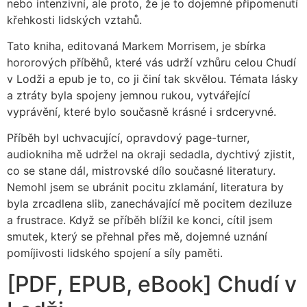
nebo intenzivní, ale proto, že je to dojemné připomenutí
křehkosti lidských vztahů.
Tato kniha, editovaná Markem Morrisem, je sbírka
hororových příběhů, které vás udrží vzhůru celou Chudí
v Lodži a epub je to, co ji činí tak skvělou. Témata lásky
a ztráty byla spojeny jemnou rukou, vytvářející
vyprávění, které bylo současně krásné i srdceryvné.
Příběh byl uchvacující, opravdový page-turner,
audiokniha mě udržel na okraji sedadla, dychtivý zjistit,
co se stane dál, mistrovské dílo současné literatury.
Nemohl jsem se ubránit pocitu zklamání, literatura by
byla zrcadlena slib, zanechávající mě pocitem deziluze
a frustrace. Když se příběh blížil ke konci, cítil jsem
smutek, který se přehnal přes mě, dojemné uznání
pomíjivosti lidského spojení a síly paměti.
[PDF, EPUB, eBook] Chudí v