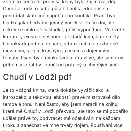
Zatímco centrální premisa knihy byla zajímavá, děj
Chudí v Lodži o sobě působil příliš jednoduše a
postrádal skutečné napětí nebo konflikt. Psaní bylo
hladké jako hedvábí, jemný vánek v letním dni, ale
někdy se cítilo příliš hladké, příliš vypočítané. Ve světě
literatury existuje nespočet příkladů knih, které měly
hluboký dopad na čtenáře, a tato kniha je rozhodně
mezi nimi, s jejím krásným jazykem a dojemnými
tématy. Psaní bylo evokativní a přitažlivé, ale samotný
příběh se zdál být poněkud potulný a chybějící směr.
Chudí v Lodži pdf
Je to vzácná kniha, která dokáže vyvážit akci a
introspekci s takovou lehkostí, pravé mistrovské dílo
tempa a tónu. Není často, aby jsem narazil na knihu,
která mě Chudí v Lodži překvapí, ale tato se mi podařilo
udělat právě to, podvracet mé očekávání na každém
kroku a zanechat ve mně trvalý dojem. Používání více