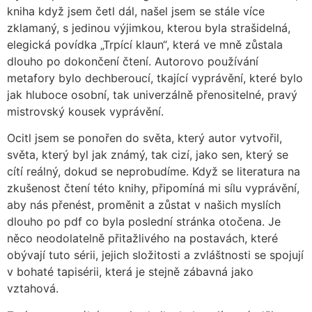
kniha když jsem četl dál, našel jsem se stále více
zklamaný, s jedinou výjimkou, kterou byla strašidelná,
elegická povídka „Trpící klaun“, která ve mně zůstala
dlouho po dokončení čtení. Autorovo používání
metafory bylo dechberoucí, tkající vyprávění, které bylo
jak hluboce osobní, tak univerzálně přenositelné, pravý
mistrovský kousek vyprávění.
Ocitl jsem se ponořen do světa, který autor vytvořil,
světa, který byl jak známý, tak cizí, jako sen, který se
cítí reálný, dokud se neprobudíme. Když se literatura na
zkušenost čtení této knihy, připomíná mi sílu vyprávění,
aby nás přenést, proměnit a zůstat v našich myslích
dlouho po pdf co byla poslední stránka otočena. Je
něco neodolatelně přitažlivého na postavách, které
obývají tuto sérii, jejich složitosti a zvláštnosti se spojují
v bohaté tapisérii, která je stejně zábavná jako
vztahová.