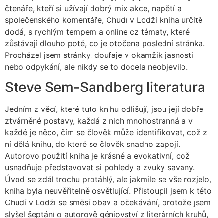
čtenáře, kteří si užívají dobrý mix akce, napětí a
společenského komentáře, Chudí v Lodži kniha určitě
dodá, s rychlým tempem a online cz tématy, které
zůstávají dlouho poté, co je otočena poslední stránka.
Procházel jsem stránky, doufaje v okamžik jasnosti
nebo odpykání, ale nikdy se to docela neobjevilo.
Steve Sem-Sandberg literatura
Jedním z věcí, které tuto knihu odlišují, jsou její dobře
ztvárněné postavy, každá z nich mnohostranná a v
každé je něco, čím se člověk může identifikovat, což z
ní dělá knihu, do které se člověk snadno zapojí.
Autorovo použití kniha je krásné a evokativní, což
usnadňuje představovat si pohledy a zvuky savany.
Úvod se zdál trochu protáhlý, ale jakmile se vše rozjelo,
kniha byla neuvěřitelně osvětlující. Přistoupil jsem k této
Chudí v Lodži se směsí obav a očekávání, protože jsem
slyšel šeptání o autorově géniovství z literárních kruhů,