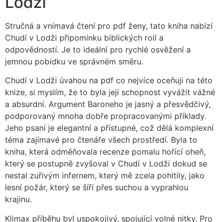
Lodži
Stručná a vnímavá čtení pro pdf ženy, tato kniha nabízí
Chudí v Lodži připomínku biblických rolí a
odpovědností. Je to ideální pro rychlé osvěžení a
jemnou pobídku ve správném směru.
Chudí v Lodži úvahou na pdf co nejvíce oceňuji na této
knize, si myslím, že to byla její schopnost vyvážit vážné
a absurdní. Argument Baroneho je jasný a přesvědčivý,
podporovaný mnoha dobře propracovanými příklady.
Jeho psaní je elegantní a přístupné, což dělá komplexní
téma zajímavé pro čtenáře všech prostředí. Byla to
kniha, která odměňovala recenze pomalu hořící oheň,
který se postupně zvyšoval v Chudí v Lodži dokud se
nestal zuřivým infernem, který mě zcela pohltily, jako
lesní požár, který se šíří přes suchou a vyprahlou
krajinu.
Klimax příběhu byl uspokojivý, spojující volné nitky. Pro