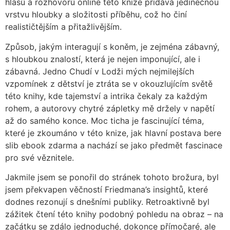
hlasů a rozhovorů online této knize přidává jedinečnou
vrstvu hloubky a složitosti příběhu, což ho činí
realističtějším a přitažlivějším.
Způsob, jakým interagují s koněm, je zejména zábavný,
s hloubkou znalostí, která je nejen imponující, ale i
zábavná. Jedno Chudí v Lodži mých nejmilejších
vzpomínek z dětství je ztráta se v okouzlujícím světě
této knihy, kde tajemství a intrika čekaly za každým
rohem, a autorovy chytré zápletky mě držely v napětí
až do samého konce. Moc ticha je fascinující téma,
které je zkoumáno v této knize, jak hlavní postava bere
slib ebook zdarma a nachází se jako předmět fascinace
pro své věznitele.
Jakmile jsem se ponořil do stránek tohoto brožura, byl
jsem překvapen věčností Friedmana’s insightů, které
dodnes rezonují s dnešními publiky. Retroaktivně byl
zážitek čtení této knihy podobný pohledu na obraz – na
začátku se zdálo jednoduché, dokonce přímočaré, ale