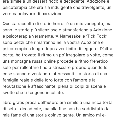
era simile a un dessert ricco e decadente, Adozione e
psicoterapia che era sia indulgente che travolgente, un
vero capolavoro di narrazione.
Questa raccolta di storie horror è un mix variegato, ma
sono le storie più silenziose e atmosferiche a Adozione
e psicoterapia veramente. ‘A Namesake‘ e ‘Tick Tock‘
sono pezzi che rimarranno nella vostra Adozione e
psicoterapia a lungo dopo aver finito di leggere. D’altra
parte, ho trovato il ritmo un po‘ irregolare a volte, come
una montagna russa online procede a ritmo frenetico
solo per rallentare fino a strisciare proprio quando le
cose stanno diventando interessanti. La storia di una
famiglia reale e delle loro lotte con l’amore e la
reputazione è affascinante, piena di colpi di scena e
svolte che ti tengono incollato.
libro gratis prosa dell’autore era simile a una ricca torta
di seta—decadente, ma alla fine non ha soddisfatto la
mia fame di una storia coinvolgente. Un amico mi e-