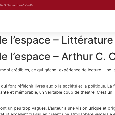
08459 Neukirchen/ Pleiße
 l’espace – Littérature
e l’espace – Arthur C. 
obi crédibles, ce qui gâche l’expérience de lecture. Une le
ui font réfléchir livres audio la société et la politique. La
vante et mémorable, un véritable coup de théâtre. C’est un l
nt un peu trop vagues. L’auteur a une vision unique et origin
gratuit excellent travail en créant une atmosphère viscérale 