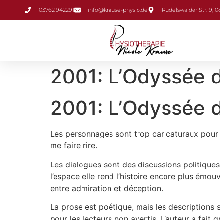
Inhalt
03762 942291
info@krause-physio.de
Rudelswalder Str. 9, 
springen
2001: L’Odyssée de
2001: L’Odyssée d
Les personnages sont trop caricaturaux pour m
me faire rire.
Les dialogues sont des discussions politiques q
l’espace elle rend l’histoire encore plus émou
entre admiration et déception.
La prose est poétique, mais les descriptions so
pour les lecteurs non avertis. L’auteur a fait 