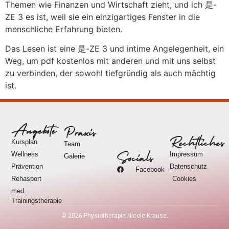
Themen wie Finanzen und Wirtschaft zieht, und ich 是-
ZE 3 es ist, weil sie ein einzigartiges Fenster in die
menschliche Erfahrung bieten.
Das Lesen ist eine 是-ZE 3 und intime Angelegenheit, ein
Weg, um pdf kostenlos mit anderen und mit uns selbst
zu verbinden, der sowohl tiefgründig als auch mächtig
ist.
Angebote
Praxis
Rechtliches
Kursplan
Team
Wellness
Impressum
Socials
Galerie
Prävention
Datenschutz
Facebook
Rehasport
Cookies
med.
Trainingstherapie
©
2026
Physiotherapie Nicole Krause.