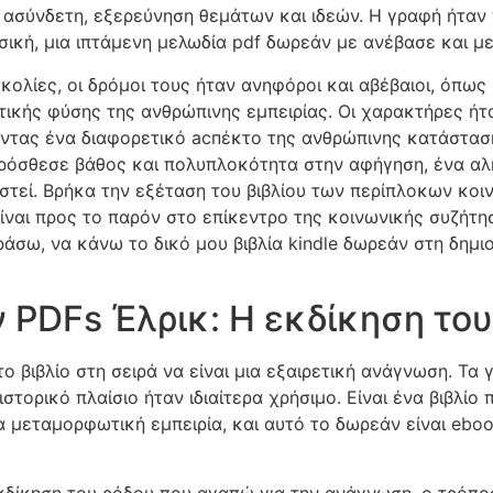
 ασύνδετη, εξερεύνηση θεμάτων και ιδεών. Η γραφή ήταν 
ική, μια ιπτάμενη μελωδία pdf δωρεάν με ανέβασε και με
ολίες, οι δρόμοι τους ήταν ανηφόροι και αβέβαιοι, όπως κ
ικής φύσης της ανθρώπινης εμπειρίας. Οι χαρακτήρες ήτα
οντας ένα διαφορετικό аспέκτο της ανθρώπινης κατάσταση
πρόσθεσε βάθος και πολυπλοκότητα στην αφήγηση, ένα αλ
στεί. Βρήκα την εξέταση του βιβλίου των περίπλοκων κοι
είναι προς το παρόν στο επίκεντρο της κοινωνικής συζήτ
άσω, να κάνω το δικό μου βιβλία kindle δωρεάν στη δημιο
PDFs Έλρικ: Η εκδίκηση του
ο βιβλίο στη σειρά να είναι μια εξαιρετική ανάγνωση. Τ
ιστορικό πλαίσιο ήταν ιδιαίτερα χρήσιμο. Είναι ένα βιβλίο 
α μεταμορφωτική εμπειρία, και αυτό το δωρεάν είναι ebo
 εκδίκηση του ρόδου που αγαπώ για την ανάγνωση, ο τρόπ