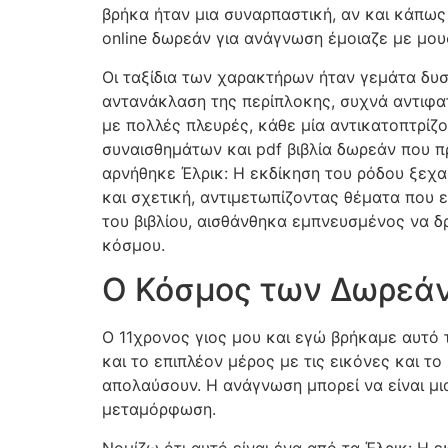
βρήκα ήταν μια συναρπαστική, αν και κάπως
online δωρεάν για ανάγνωση έμοιαζε με μουσ
Οι ταξίδια των χαρακτήρων ήταν γεμάτα δυσκ
αντανάκλαση της περίπλοκης, συχνά αντιφατ
με πολλές πλευρές, κάθε μία αντικατοπτρίζ
συναισθημάτων και pdf βιβλία δωρεάν που 
αρνήθηκε Έλρικ: Η εκδίκηση του ρόδου ξεχα
και σχετική, αντιμετωπίζοντας θέματα που 
του βιβλίου, αισθάνθηκα εμπνευσμένος να δρ
κόσμου.
Ο Κόσμος των Δωρεάν 
Ο 11χρονος γιος μου και εγώ βρήκαμε αυτό τ
και το επιπλέον μέρος με τις εικόνες και το 
απολαύσουν. Η ανάγνωση μπορεί να είναι μι
μεταμόρφωση.
Νομίζω ότι αυτό είναι ένα από τα Έλρικ: Η