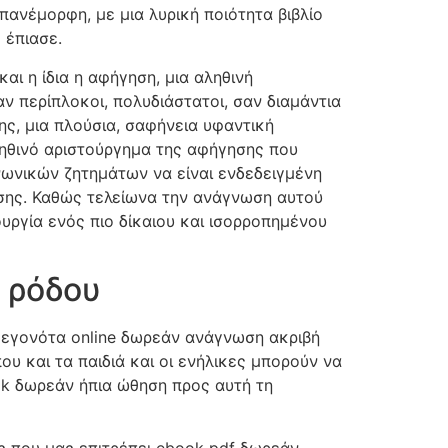
πανέμορφη, με μια λυρική ποιότητα βιβλίο
 έπιασε.
αι η ίδια η αφήγηση, μια αληθινή
ν περίπλοκοι, πολυδιάστατοι, σαν διαμάντια
ς, μια πλούσια, σαφήνεια υφαντική
ηθινό αριστούργημα της αφήγησης που
νωνικών ζητημάτων να είναι ενδεδειγμένη
ησης. Καθώς τελείωνα την ανάγνωση αυτού
υργία ενός πιο δίκαιου και ισορροπημένου
 ρόδου
α γεγονότα online δωρεάν ανάγνωση ακριβή
που και τα παιδιά και οι ενήλικες μπορούν να
ok δωρεάν ήπια ώθηση προς αυτή τη
ος που μας επιτρέπει ebook pdf δωρεάν