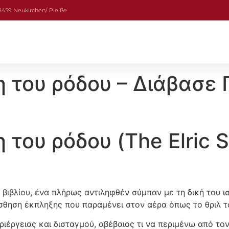
08459 Neukirchen/ Pleiße
η του ρόδου – Διάβασε
 του ρόδου (The Elric 
βλίου, ένα πλήρως αντιληφθέν σύμπαν με τη δική του ιστ
σθηση έκπληξης που παραμένει στον αέρα όπως το θριλ τ
ριέργειας και δισταγμού, αβέβαιος τι να περιμένω από το