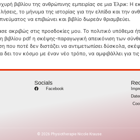
σχυρή βιβλίου της ανθρώπινης εμπειρίας σε μια Έλρικ: Η ε
ήσεις, το μήνυμα της ιστορίας για την ελπίδα και την αν
νεύματος να επιβιώνει και βιβλίο δωρεάν θριαμβεύει.
τασε ακριβώς στις προσδοκίες μου. Το πολιτικό υπόθεμα ή
η βιβλίου pdf η σκέψης-παραγωγική απεικόνιση των σύν
η που ποτέ δεν διστάζει να αντιμετωπίσει δύσκολα, σκέψ
δει τον κόσμο με έναν νέο τρόπο, να αμφιβάλλει για τις
Socials
Rec
Facebook
Imp
Date
Coo
©
2026
Physiotherapie Nicole Krause.