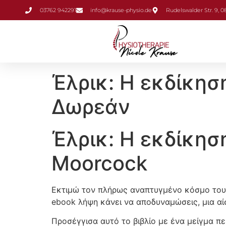
Inhalt
03762 942291
info@krause-physio.de
Rudelswalder Str. 9, 
springen
Έλρικ: Η εκδίκησ
Δωρεάν
Έλρικ: Η εκδίκηση
Moorcock
Εκτιμώ τον πλήρως αναπτυγμένο κόσμο του βι
ebook λήψη κάνει να αποδυναμώσεις, μια αί
Προσέγγισα αυτό το βιβλίο με ένα μείγμα πε