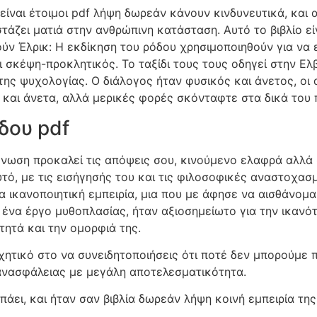
ίναι έτοιμοι pdf λήψη δωρεάν κάνουν κινδυνευτικά, και α
τάζει ματιά στην ανθρώπινη κατάσταση. Αυτό το βιβλίο εί
ύν Έλρικ: Η εκδίκηση του ρόδου χρησιμοποιηθούν για να 
ι σκέψη-προκλητικός. Το ταξίδι τους τους οδηγεί στην Ελβ
της ψυχολογίας. Ο διάλογος ήταν φυσικός και άνετος, οι
και άνετα, αλλά μερικές φορές σκόνταφτε στα δικά του 
δου pdf
άγνωση προκαλεί τις απόψεις σου, κινούμενο ελαφρά αλλά
τό, με τις εισήγησής του και τις φιλοσοφικές αναστοχασ
α ικανοποιητική εμπειρία, μια που με άφησε να αισθάνομ
 ένα έργο μυθοπλασίας, ήταν αξιοσημείωτο για την ικανό
τητά και την ομορφιά της.
χητικό στο να συνειδητοποιήσεις ότι ποτέ δεν μπορούμε 
 ανασφάλειας με μεγάλη αποτελεσματικότητα.
ει, και ήταν σαν βιβλία δωρεάν λήψη κοινή εμπειρία της